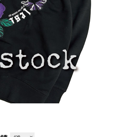
件数
40件