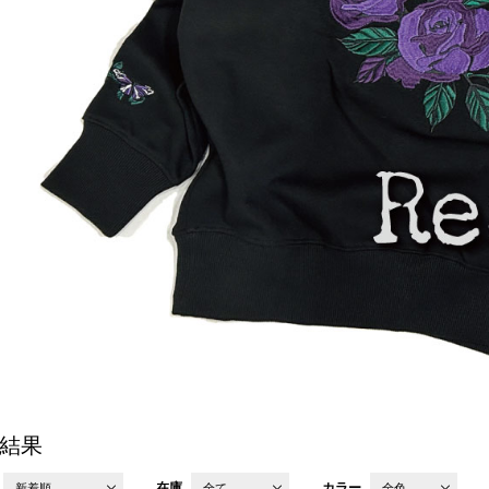
結果
在庫
カラー
新着順
全て
全色