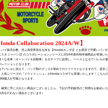
Honda
C
ollaboration 2024A/W
】
バイ販売台数、売上高世界首位を誇る【Honda(ホンダ)】とお茶目で可愛いパンダがキャ
エスタ ジャパン)】のコラボレーションシリーズに2024年新作秋冬物商品が登場い
様々な名車（オートバイ＆自動車）をモチーフに起用し、ベースとなるアパレルの
ボレーションとなります。
はアパレルに加えて、バッグ類のグッズが初めてのリリースとなりますので、是非
、人気シリーズの『ドライメッシュ』がHondaコラボでも登場いたします！こちら
同時購入が可能となります。
、確実に手に入れたい商品がございましたら、下記の予約販売のご利用をお勧めい
販売を行わない場合がございます）