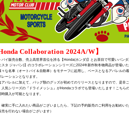
Honda
C
ollaboration 2024A/W
】
バイ販売台数、売上高世界首位を誇る【Honda(ホンダ)】とお茶目で可愛いパンダがキャ
エスタ ジャパン)】のコラボレーションシリーズに2024年新作秋冬物商品が登場い
様々な名車（オートバイ＆自動車）をモチーフに起用し、ベースとなるアパレルの
ボレーションとなります。
はアパレルに加えて、バッグ類のグッズが初めてのリリースとなりますので、是非
、人気シリーズの『ドライメッシュ』がHondaコラボでも登場いたします！こちら
同時購入が可能となります。
、確実に手に入れたい商品がございましたら、下記の予約販売のご利用をお勧めい
販売を行わない場合がございます）