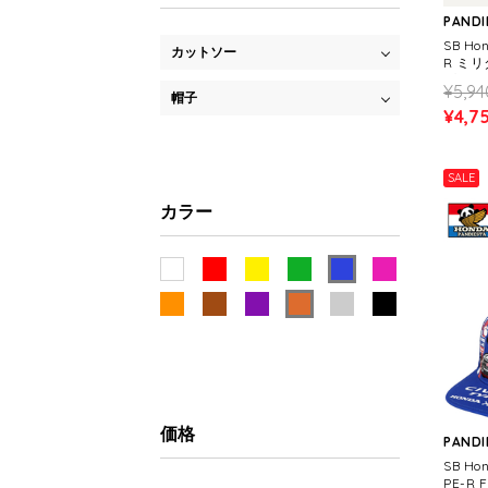
PANDI
SB Ho
カットソー
R ミ
プ(52
¥5,94
帽子
S）
¥4,7
SALE
カラー
価格
PANDI
SB Hon
PE-R