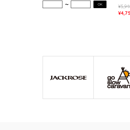
ー キャ
OK
¥5,94
WOME
¥4,7