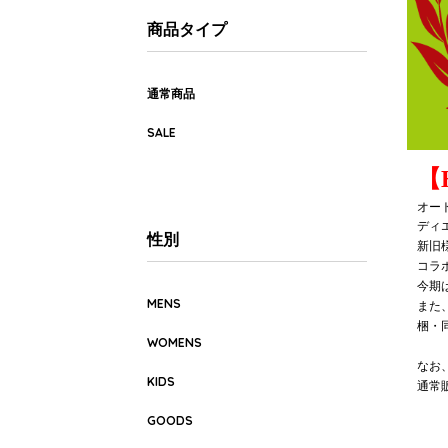
商品タイプ
通常商品
SALE
【
オート
ディ
性別
新旧
コラ
今期
MENS
また
梱・
WOMENS
なお
KIDS
通常
GOODS