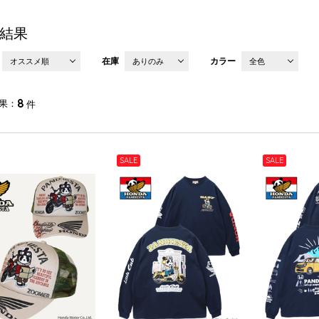
結果
在庫
カラー
オススメ順
ありのみ
全色
8
果
件
SALE
SALE