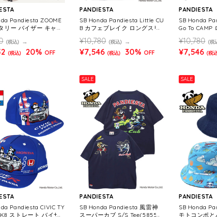
ESTA
PANDIESTA
PANDIESTA
nda Pandiesta ZOOME
SB Honda Pandiesta Little CU
SB Honda Pa
リタリー バイザー キャッ
B カフェブレイク ロングスリ
Go To CAM
6509 MENS/WOMEN
ーブ Tシャツ(595500 MENS/
シャツ(59550
0
¥10,780
¥10,780
(税込)
(税込)
(税
WOMENS)
NS)
52
20%
¥7,546
30%
¥7,546
OFF
OFF
(税込)
(税込)
(税込
SALE
SALE
ESTA
PANDIESTA
PANDIESTA
da Pandiesta CIVIC TY
SB Honda Pandiesta 風雷神
SB Honda P
 FK8 ストレート バイザ
スーパーカブ S/S Tee(585507
モトコンポと