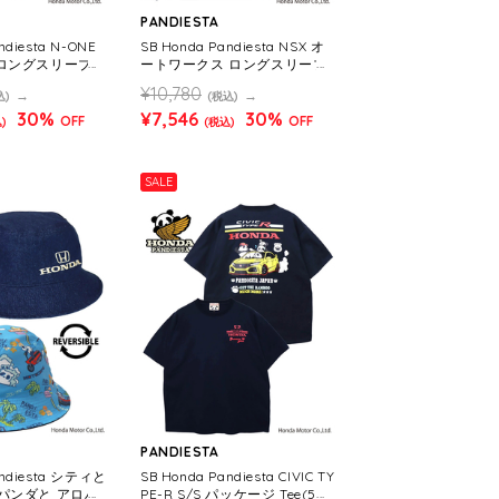
PANDIESTA
ndiesta N-ONE
SB Honda Pandiesta NSX オ
P ロングスリーブ T
ートワークス ロングスリーブ
1 MENS/WOME
Tシャツ(595508 MENS/WO
¥10,780
込)
(税込)
MENS)
30%
¥7,546
30%
OFF
OFF
)
(税込)
SALE
PANDIESTA
andiesta シティと
SB Honda Pandiesta CIVIC TY
パンダと アロハ
PE-R S/S パッケージ Tee(585