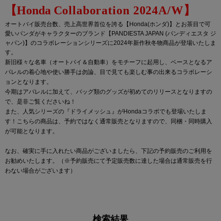
【Honda
C
ollaboration 2024A/W
】
オートバイ販売台数、売上高世界首位を誇る【Honda(ホンダ)】とお茶目で可
愛いパンダがキャラクターのブランド【PANDIESTA JAPAN (パンディエスタ ジ
ャパン)】のコラボレーションシリーズに2024年新作秋冬物商品が登場いたしま
す。
新旧様々な名車（オートバイ＆自動車）をモチーフに起用し、ベースとなるア
パレルの着心地や使い勝手は勿論、目で見ても楽しむ事の出来るコラボレーシ
ョンとなります。
今期はアパレルに加えて、バッグ類のグッズが初めてのリリースとなりますの
で、是非ご覧くださいね！
また、人気シリーズの『ドライメッシュ』がHondaコラボでも登場いたしま
す！こちらの商品は、予約ではなく通常販売となりますので、同梱・同時購入
が可能となります。
なお、確実に手に入れたい商品がございましたら、下記の予約販売のご利用を
お勧めいたします。（※予約販売にて予定販売数に達した場合は通常販売を行
わない場合がございます）
検索結果