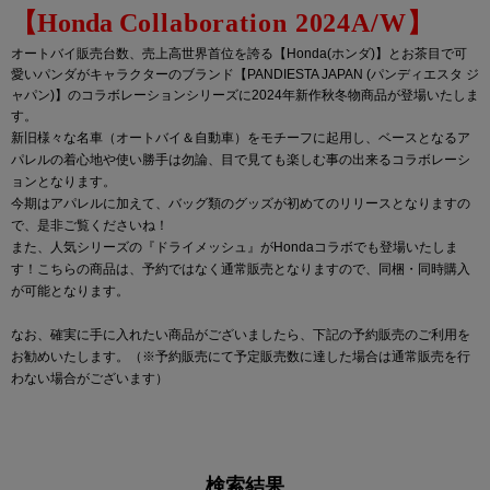
【Honda
C
ollaboration 2024A/W
】
オートバイ販売台数、売上高世界首位を誇る【Honda(ホンダ)】とお茶目で可
愛いパンダがキャラクターのブランド【PANDIESTA JAPAN (パンディエスタ ジ
ャパン)】のコラボレーションシリーズに2024年新作秋冬物商品が登場いたしま
す。
新旧様々な名車（オートバイ＆自動車）をモチーフに起用し、ベースとなるア
パレルの着心地や使い勝手は勿論、目で見ても楽しむ事の出来るコラボレーシ
ョンとなります。
今期はアパレルに加えて、バッグ類のグッズが初めてのリリースとなりますの
で、是非ご覧くださいね！
また、人気シリーズの『ドライメッシュ』がHondaコラボでも登場いたしま
す！こちらの商品は、予約ではなく通常販売となりますので、同梱・同時購入
が可能となります。
なお、確実に手に入れたい商品がございましたら、下記の予約販売のご利用を
お勧めいたします。（※予約販売にて予定販売数に達した場合は通常販売を行
わない場合がございます）
検索結果