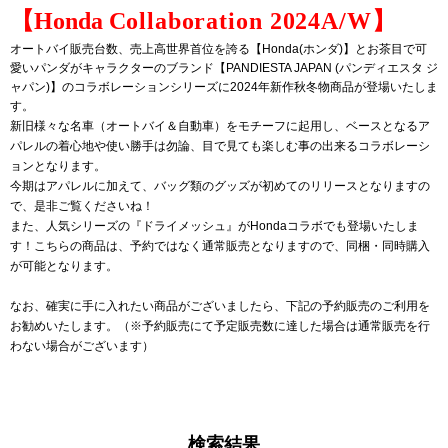
【Honda
C
ollaboration 2024A/W
】
オートバイ販売台数、売上高世界首位を誇る【Honda(ホンダ)】とお茶目で可
愛いパンダがキャラクターのブランド【PANDIESTA JAPAN (パンディエスタ ジ
ャパン)】のコラボレーションシリーズに2024年新作秋冬物商品が登場いたしま
す。
新旧様々な名車（オートバイ＆自動車）をモチーフに起用し、ベースとなるア
パレルの着心地や使い勝手は勿論、目で見ても楽しむ事の出来るコラボレーシ
ョンとなります。
今期はアパレルに加えて、バッグ類のグッズが初めてのリリースとなりますの
で、是非ご覧くださいね！
また、人気シリーズの『ドライメッシュ』がHondaコラボでも登場いたしま
す！こちらの商品は、予約ではなく通常販売となりますので、同梱・同時購入
が可能となります。
なお、確実に手に入れたい商品がございましたら、下記の予約販売のご利用を
お勧めいたします。（※予約販売にて予定販売数に達した場合は通常販売を行
わない場合がございます）
検索結果