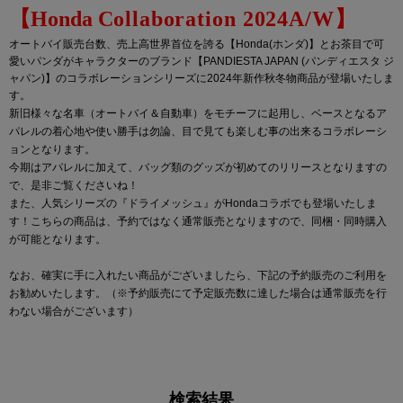
【Honda
C
ollaboration 2024A/W
】
オートバイ販売台数、売上高世界首位を誇る【Honda(ホンダ)】とお茶目で可
愛いパンダがキャラクターのブランド【PANDIESTA JAPAN (パンディエスタ ジ
ャパン)】のコラボレーションシリーズに2024年新作秋冬物商品が登場いたしま
す。
新旧様々な名車（オートバイ＆自動車）をモチーフに起用し、ベースとなるア
パレルの着心地や使い勝手は勿論、目で見ても楽しむ事の出来るコラボレーシ
ョンとなります。
今期はアパレルに加えて、バッグ類のグッズが初めてのリリースとなりますの
で、是非ご覧くださいね！
また、人気シリーズの『ドライメッシュ』がHondaコラボでも登場いたしま
す！こちらの商品は、予約ではなく通常販売となりますので、同梱・同時購入
が可能となります。
なお、確実に手に入れたい商品がございましたら、下記の予約販売のご利用を
お勧めいたします。（※予約販売にて予定販売数に達した場合は通常販売を行
わない場合がございます）
検索結果