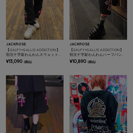
JACKROSE
JACKROSE
【GALFY×GALLIS ADDICTION】
【GALFY×GALLIS ADDICTION】
別注十字架わんわんスウェットパ
別注十字架わんわんハーフパンツ
ンツ(MENS/WOMENS)
(MENS/WOMENS)
¥13,090
¥10,890
(税込)
(税込)