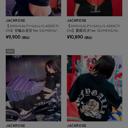
JACKROSE
JACKROSE
【AMO×GALFY×GALLIS ADDICTI
【AMO×GALFY×GALLIS ADDICTI
ON】甘噛み宣言Tee SS(MENS/W
ON】愛羅武犬Tee SS(MENS/WO
OMENS)
MENS)
¥9,900
¥10,890
(税込)
(税込)
NEW
JACKROSE
JACKROSE