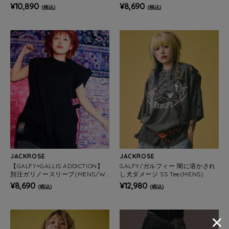
OMENS)
¥10,890
¥8,690
(税込)
(税込)
JACKROSE
JACKROSE
【GALFY×GALLIS ADDICTION】
GALFY/ガルフィー 闇に溶かされ
別注ガリノースリーブ(MENS/W
し犬ダメージ SS Tee(MENS)
OMENS)
¥8,690
¥12,980
(税込)
(税込)