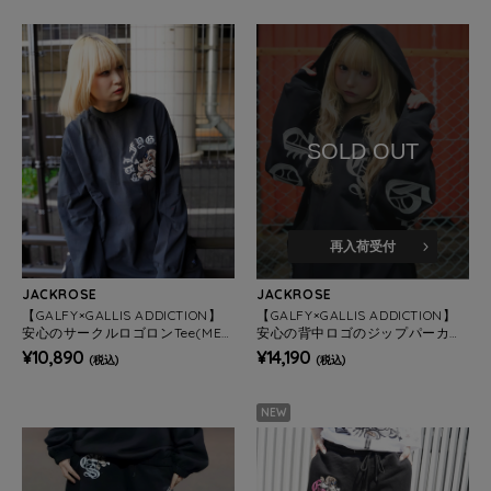
SOLD OUT
再入荷受付
JACKROSE
JACKROSE
【GALFY×GALLIS ADDICTION】
【GALFY×GALLIS ADDICTION】
安心のサークルロゴロンTee(MEN
安心の背中ロゴのジップパーカー
S)
(MENS)
¥10,890
¥14,190
(税込)
(税込)
NEW