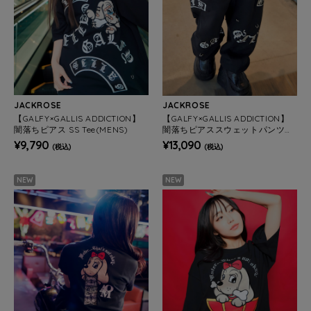
JACKROSE
JACKROSE
【GALFY×GALLIS ADDICTION】
【GALFY×GALLIS ADDICTION】
闇落ちピアス SS Tee(MENS)
闇落ちピアススウェットパンツM
ENS)
¥9,790
¥13,090
(税込)
(税込)
NEW
NEW