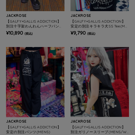
JACKROSE
JACKROSE
【GALFY×GALLIS ADDICTION】
【GALFY×GALLIS ADDICTION】
別注十字架わんわんハーフパンツ
安定の別注キラキラ犬SS Tee(ME
(MENS/WOMENS)
NS)
¥10,890
¥9,790
(税込)
(税込)
JACKROSE
JACKROSE
【GALFY×GALLIS ADDICTION】
【GALFY×GALLIS ADDICTION】
安定の別注パンツ(MENS)
別注ガリノースリーブ(MENS/W