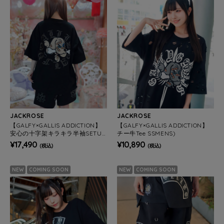
JACKROSE
JACKROSE
【GALFY×GALLIS ADDICTION】
【GALFY×GALLIS ADDICTION】
安心の十字架キラキラ半袖SETUP
チー牛Tee SSMENS)
(MENS)
¥17,490
¥10,890
(税込)
(税込)
NEW
COMING SOON
NEW
COMING SOON