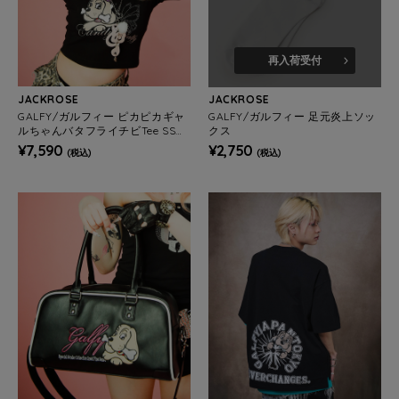
再入荷受付
JACKROSE
JACKROSE
GALFY/ガルフィー ピカピカギャ
GALFY/ガルフィー 足元炎上ソッ
ルちゃんバタフライチビTee SS
クス
(WOMENS)
¥7,590
¥2,750
(税込)
(税込)