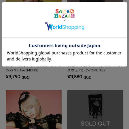
SOLD OUT
再入荷受付
JACKROSE
JACKROSE
GALFY/ガルフィー 復刻GALFY is
GALFY/ガルフィー キラ☆FANCY
DOG SS Tee(MENS)
スウェパン(WOMENS)
¥9,790
¥11,880
(税込)
(税込)
SOLD OUT