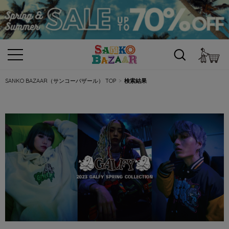
カ
SANKO BAZAAR（サンコーバザール） TOP
検索結果