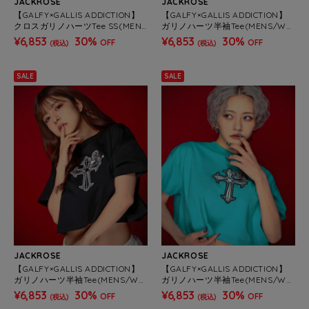
JACKROSE
JACKROSE
【GALFY×GALLIS ADDICTION】
【GALFY×GALLIS ADDICTION】
クロスガリノハーツTee SS(MEN
ガリノハーツ半袖Tee(MENS/WO
S/WOMENS)
MENS)
¥6,853
30%
¥6,853
30%
OFF
OFF
(税込)
(税込)
SALE
SALE
JACKROSE
JACKROSE
【GALFY×GALLIS ADDICTION】
【GALFY×GALLIS ADDICTION】
ガリノハーツ半袖Tee(MENS/WO
ガリノハーツ半袖Tee(MENS/WO
MENS)
MENS)
¥6,853
30%
¥6,853
30%
OFF
OFF
(税込)
(税込)