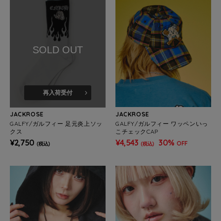
SOLD OUT
再入荷受付
JACKROSE
JACKROSE
GALFY/ガルフィー 足元炎上ソッ
GALFY/ガルフィー ワッペンいっ
クス
こチェックCAP
¥2,750
¥4,543
30%
OFF
(税込)
(税込)