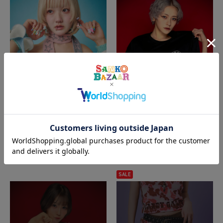
JACKROSE
JACKROSE
GALFY/ガルフィー I LOVE GALチ
【63ANGEL×GALFY×GALLIS ADD
ューブトップ(WOMENS)
ICTION】イベントT
¥6,490
¥6,600
(税込)
(税込)
SALE