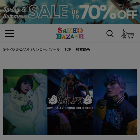
カ
SANKO BAZAAR（サンコーバザール） TOP
検索結果