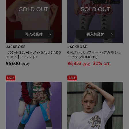
SOLD OUT
SOLD OUT
再入荷受付
再入荷受付
JACKROSE
JACKROSE
【63ANGEL×GALFY×GALLIS ADD
GALFY/ガルフィー ハデカモショ
ICTION】イベントT
ーパン(WOMENS)
¥6,600
¥6,853
30%
OFF
(税込)
(税込)
SALE
SALE