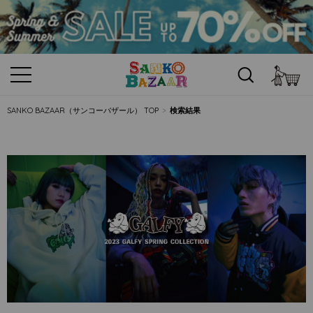
カ
SANKO BAZAAR（サンコーバザール） TOP
検索結果