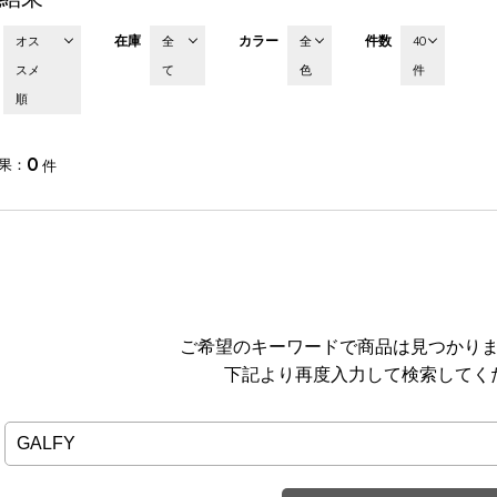
在庫
カラー
件数
オス
全
全
40
スメ
て
色
件
順
0
果
件
ご希望のキーワードで商品は見つかり
下記より再度入力して検索してく