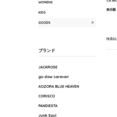
WOMENS
表示順
KIDS
GOODS
検索結
ブランド
JACKROSE
go slow caravan
AOZORA BLUE HEAVEN
CORISCO
PANDIESTA
Junk Soul