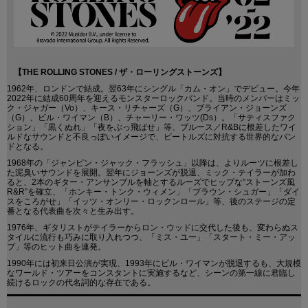
【THE ROLLING STONES / ザ・ローリングストーンズ】
1962年、ロンドンで結成。翌63年にシングル「カム・オン」でデビュー。今年
2022年に結成60周年を迎えるモンスターロックバンド。当時のメンバーはミッ
ク・ジャガー（Vo）、キース・リチャーズ（G）、ブライアン・ジョーンズ
（G）、ビル・ワイマン（B）、チャーリー・ワッツ(Ds）。「サティスファク
ション」「黒くぬれ」「夜をぶっ飛ばせ」等、ブルース／R&Bに根差したワイ
ルドなサウンドと不良っぽいイメージで、ビートルズに対抗する世界的なバン
ドとなる。
1968年の「ジャンピン・ジャック・フラッシュ」以降は、よりルーツに根差し
た泥臭いサウンドを展開。翌年にジョーンズが脱退、ミック・テイラーが加わ
ると、2本のギター・アンサンブルを軸とするルーズでヒップな”ストーンズ風
R&R”を確立、「ホンキー・トンク・ウィメン」「ブラウン・シュガー」「ダイ
スをころがせ」「イッツ・オンリー・ロックンロール」等、後のステージの定
番となる代表曲を次々と生み出す。
1976年、ギタリストがテイラーからロン・ウッドに交代した後も、変わらぬス
タイルに流行も巧みに取り入れつつ、「ミス・ユー」「スタート・ミー・アッ
プ」等のヒット曲を連発。
1990年には初来日公演が実現、1993年にビル・ワイマンが脱退するも、大規模
なワールド・ツアーをコンスタントに実施するなど、シーンの第一線に君臨し
続けるロックの代名詞的な存在である。