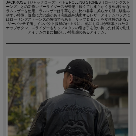
JACKROSE（ジャックローズ）×THE ROLLING STONES（ローリングスト
ーンズ）との新作レザーライダースが登場！軽くてし柔らかくきめ細やかな
ラムレザーを使用。ラムレザーは牛革などに比べ非常に柔らかく肌に馴染み
やすい特徴、適度に光沢感があり高級感を演出するレザーアイテムバックに
はローリングストーンズの象徴でもある「リップ＆タン」を立体感のあるレ
ザーパッチで施しインパクト抜群の仕上りに。 他にもロゴが刻印されたス
ナップボタン、スライダーもリップ＆タンの引き手を使い拘った付属で別注
アイテムの名に相応しい特別感のあるアイテム。