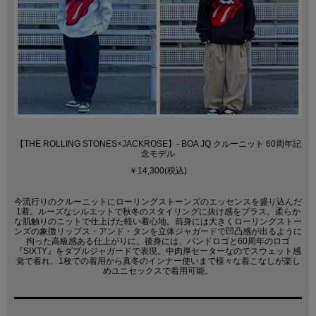
【THE ROLLING STONES×JACKROSE】- BOA JQ クルーニット 60周年記
念モデル
￥14,300(税込)
今流行りのクルーニットにローリングストーンズのエッセンスを盛り込んだ
1着。ルーズなシルエットで秋冬のスタイリングに抜け感をプラス。柔らか
な肌触りのニットで仕上げた軽い着心地。前身には大きくローリングストー
ンズの象徴リップス・アンド・タンを立体ジャガードで凹凸感が出るように
拘った高級感ある仕上がりに。後身には、バンドロゴと60周年のロゴ
『SIXTY』をダブルジャガードで表現。中肉厚セーターなのでスウェット感
覚で着れ、1枚での着用から真冬のインナー使いまで様々な着こなしが楽し
めユニセックスで着用可能。