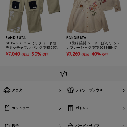
PANDIESTA
PANDIESTA
SB PANDIESTA ミリタリー切替
SB 熊猫謹製 シーサーぱんだ シャ
デタッチャブル パンツ(585953
ンブレーシャツ(575201 MENS)
MENS)
¥7,040
50%
¥7,260
40%
OFF
OFF
(税込)
(税込)
1/1
アウター
シャツ・ブラウス
カットソー
ボトムス
帽子
バッグ・サイフ