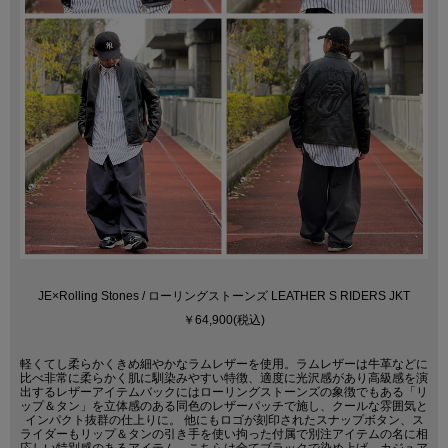
JE×Rolling Stones / ローリングストーンズ LEATHER S RIDERS JKT
￥64,900(税込)
軽くてし柔らかくきめ細やかなラムレザーを使用。ラムレザーは牛革などに
比べ非常に柔らかく肌に馴染みやすい特徴、適度に光沢感があり高級感を演
出するレザーアイテムバックにはローリングストーンズの象徴でもある「リ
ップ＆タン」を立体感のある同色のレザーパッチで施し、クールな雰囲気と
インパクト抜群の仕上りに。 他にもロゴが刻印されたスナップボタン、ス
ライダーもリップ＆タンの引き手を使い拘った付属で別注アイテムの名に相