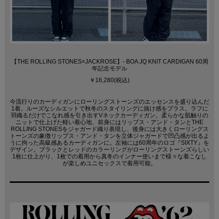
【THE ROLLING STONES×JACKROSE】- BOA JQ KNIT CARDIGAN 60周
年記念モデル
￥16,280(税込)
今流行りのカーディガンにローリングストーンズのエッセンスを盛り込んだ
1着。ルーズなシルエットで秋冬のスタイリングに抜け感をプラス。ラフに
羽織るだけでこなれ感を引き出すVネックカーディガン。柔らかな肌触りの
ニットで仕上げた軽い着心地、前身にはリップス・アンド・タンとTHE
ROLLING STONESをジャガード織り表現し、後身には大きくローリングス
トーンズの象徴リップス・アンド・タンを立体ジャガードで凹凸感が出るよ
うに拘った高級感あるカーディガンに。左袖には60周年のロゴ『SIXTY』を
デザイン。ブラックとレッドのカラーリングがローリングストーンズらしい
1枚に仕上がり、1枚での着用から真冬のインナー使いまで様々な着こなし
が楽しめユニセックスで着用可能。