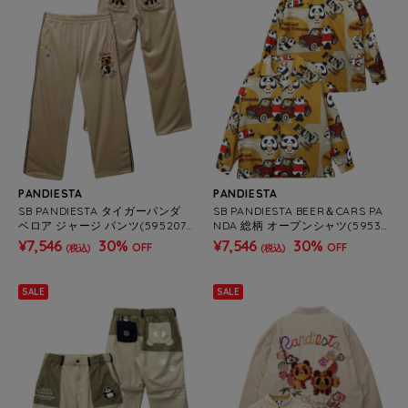
PANDIESTA
PANDIESTA
SB PANDIESTA タイガーパンダ
SB PANDIESTA BEER＆CARS PA
ベロア ジャージ パンツ(595207
NDA 総柄 オープンシャツ(59532
MENS/WOMENS)
1 MENS)
¥7,546
30%
¥7,546
30%
OFF
OFF
(税込)
(税込)
SALE
SALE