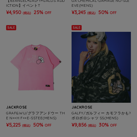
【63ANGEL×GALFY×GALLIS ADD
GA CHEMICAL-DAMAGE NO-SLE
ICTION】イベントT
EVE(MENS)
¥4,950
25%
¥3,245
50%
OFF
OFF
(税込)
(税込)
SALE
SALE
JACKROSE
JACKROSE
GRAF&WU/グラフアンドウー TH
GALFY/ガルフィー カモフラかも?
E N××H F××E-SSTEE(MENS)
ボロボロシャツ SS(MENS)
¥5,225
50%
¥9,856
30%
OFF
OFF
(税込)
(税込)