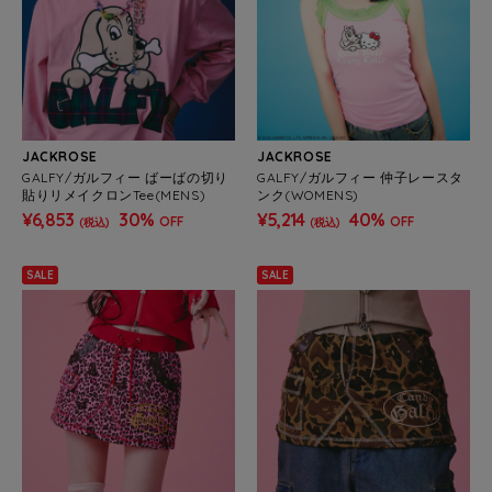
JACKROSE
JACKROSE
GALFY/ガルフィー ばーばの切り
GALFY/ガルフィー 仲子レースタ
貼りリメイクロンTee(MENS)
ンク(WOMENS)
¥6,853
30%
¥5,214
40%
OFF
OFF
(税込)
(税込)
SALE
SALE