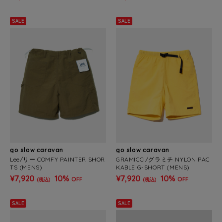
SALE
SALE
go slow caravan
go slow caravan
Lee/リー COMFY PAINTER SHOR
GRAMICCI/グラミチ NYLON PAC
TS (MENS)
KABLE G-SHORT (MENS)
¥7,920
10%
¥7,920
10%
OFF
OFF
(税込)
(税込)
SALE
SALE