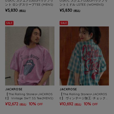
USA/C スクエアLOGOバックプリ
USA/C スクエアLOGOバックプリ
ント ロングスリーブTEE (MENS)
ントミドル LSTEE (WOMENS)
¥5,830
¥5,830
(税込)
(税込)
SALE
SALE
JACKROSE
JACKROSE
【The Rolling Stones×JACKROS
【The Rolling Stones×JACKROS
E】 Vintage SWT SS Tee(MENS)
E】 ヴィンテージ加工･チェックS
Sシャツ(短丈)(MENS)
¥12,672
10%
¥10,692
10%
OFF
OFF
(税込)
(税込)