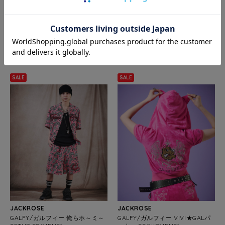
JACKROSE
JACKROSE
GALFY/ガルフィー ピカピカギャ
GALFY/ガルフィー キラ☆FANCY
ルちゃんバタフライスウェットパ
サンダル
ンツ(WOMENS)
¥8,624
20%
¥4,312
20%
OFF
OFF
(税込)
(税込)
SALE
SALE
JACKROSE
JACKROSE
GALFY/ガルフィー 俺らホ～ミ～
GALFY/ガルフィー VIVI★GALパ