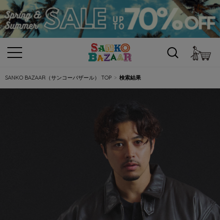
カ
SANKO BAZAAR（サンコーバザール） TOP
検索結果