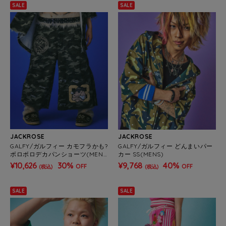
SALE
SALE
JACKROSE
JACKROSE
GALFY/ガルフィー カモフラかも?
GALFY/ガルフィー どんまいパー
ボロボロデカパンショーツ(MEN
カー SS(MENS)
S)
¥10,626
30%
¥9,768
40%
OFF
OFF
(税込)
(税込)
SALE
SALE