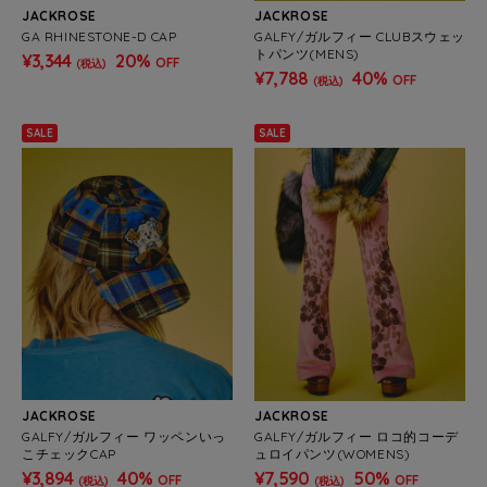
JACKROSE
JACKROSE
GA RHINESTONE-D CAP
GALFY/ガルフィー CLUBスウェッ
トパンツ(MENS)
¥3,344
20%
OFF
(税込)
¥7,788
40%
OFF
(税込)
SALE
SALE
JACKROSE
JACKROSE
GALFY/ガルフィー ワッペンいっ
GALFY/ガルフィー ロコ的コーデ
こチェックCAP
ュロイパンツ(WOMENS)
¥3,894
40%
¥7,590
50%
OFF
OFF
(税込)
(税込)