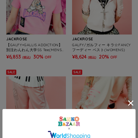
JACKROSE
JACKROSE
【GALFY×GALLIS ADDICTION】
GALFY/ガルフィー キラ☆FANCY
別注わんわん大学SS Tee(MENS/
フーディー ベスト(WOMENS)
WOMENS)
¥6,853
30%
¥8,624
20%
OFF
OFF
(税込)
(税込)
SALE
SALE