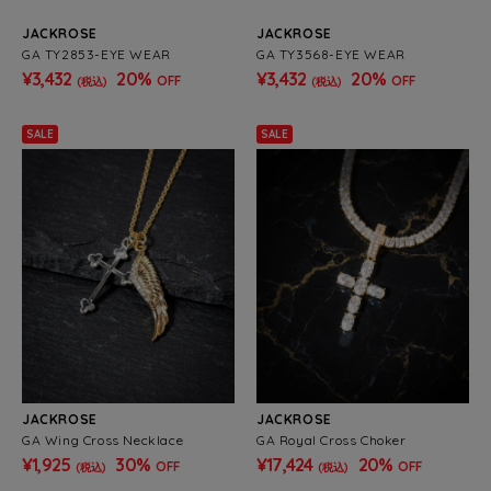
JACKROSE
JACKROSE
GA TY2853-EYE WEAR
GA TY3568-EYE WEAR
¥3,432
20%
¥3,432
20%
OFF
OFF
(税込)
(税込)
SALE
SALE
JACKROSE
JACKROSE
GA Wing Cross Necklace
GA Royal Cross Choker
¥1,925
30%
¥17,424
20%
OFF
OFF
(税込)
(税込)