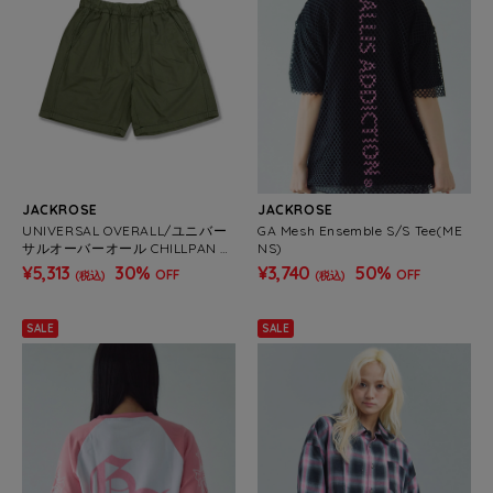
JACKROSE
JACKROSE
UNIVERSAL OVERALL/ユニバー
GA Mesh Ensemble S/S Tee(ME
サルオーバーオール CHILLPAN T
NS)
APERED SHORTS(MENS)
¥5,313
30%
¥3,740
50%
OFF
OFF
(税込)
(税込)
SALE
SALE