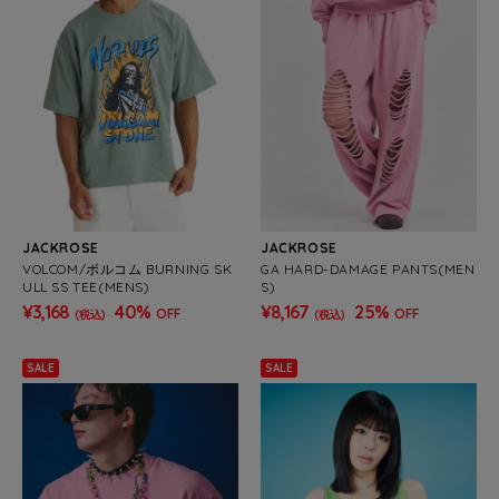
JACKROSE
JACKROSE
VOLCOM/ボルコム BURNING SK
GA HARD-DAMAGE PANTS(MEN
ULL SS TEE(MENS)
S)
¥3,168
40%
¥8,167
25%
OFF
OFF
(税込)
(税込)
SALE
SALE