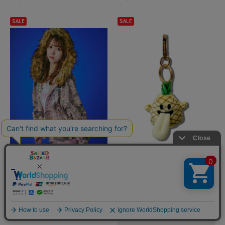
SALE
SALE
JACKROSE
JACKROSE
GALFY/ガルフィー 森林パーカー
GRAF&WU/グラフアンドウー BO
(MENS)
O GHOST MINI キーホルダー
¥8,140
50%
¥1,386
30%
OFF
OFF
(税込)
(税込)
SALE
NEW