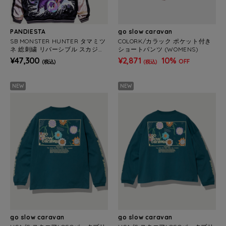
PANDIESTA
go slow caravan
SB MONSTER HUNTER タマミツ
COLORK/カラック ポケット付き
ネ 総刺繍 リバーシブル スカジャ
ショートパンツ (WOMENS)
ン 公式ライセンス(536351 MEN
¥47,300
¥2,871
10%
OFF
(税込)
(税込)
S/WOMENS)
NEW
NEW
go slow caravan
go slow caravan