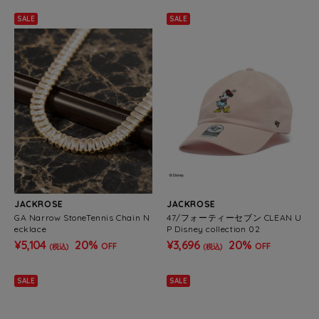
SALE
SALE
JACKROSE
JACKROSE
GA Narrow StoneTennis Chain N
47/フォーティーセブン CLEAN U
ecklace
P Disney collection 02
¥5,104
20%
¥3,696
20%
OFF
OFF
(税込)
(税込)
SALE
SALE