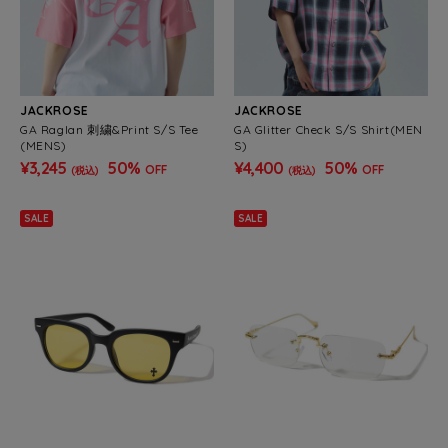
JACKROSE
JACKROSE
GA Raglan 刺繍&Print S/S Tee
GA Glitter Check S/S Shirt(MEN
(MENS)
S)
¥3,245
50%
¥4,400
50%
OFF
OFF
(税込)
(税込)
SALE
SALE