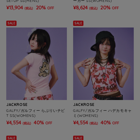
SETUP SS(MENS)
ーカー SS(WOMENS)
¥13,904
20%
¥8,624
20%
OFF
OFF
(税込)
(税込)
SALE
SALE
JACKROSE
JACKROSE
GALFY/ガルフィー らぶりいチビ
GALFY/ガルフィー ハデカモキャ
T SS(WOMENS)
ミ(WOMENS)
¥4,554
40%
¥4,554
40%
OFF
OFF
(税込)
(税込)
SALE
SALE