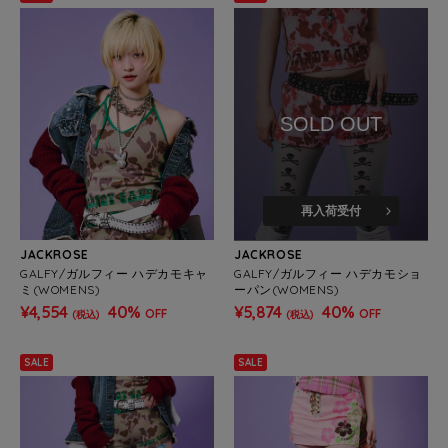
SOLD OUT
再入荷受付
JACKROSE
JACKROSE
GALFY/ガルフィー ハデカモキャ
GALFY/ガルフィー ハデカモショ
ミ(WOMENS)
ーパン(WOMENS)
¥4,554
40%
¥5,874
40%
OFF
OFF
(税込)
(税込)
SALE
SALE