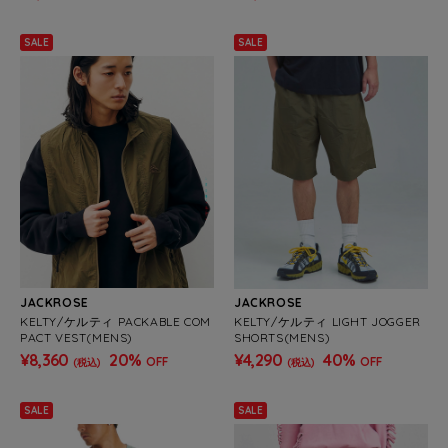
SALE
SALE
JACKROSE
JACKROSE
KELTY/ケルティ PACKABLE COM
KELTY/ケルティ LIGHT JOGGER
PACT VEST(MENS)
SHORTS(MENS)
¥8,360
20%
¥4,290
40%
OFF
OFF
(税込)
(税込)
SALE
SALE