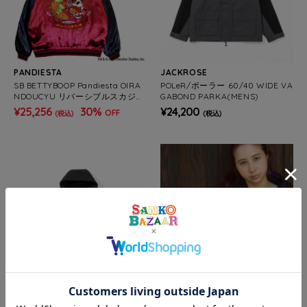
PANDIESTA
JACKROSE
SB BETTYBOOP Pandiesta OIRA
POLeR/ポーラー 60/40 WIDE VA
NDOUCYU リバーシブルスカジャ
GABOND PARKA(MENS)
ン ワイン（516850 MENS/WOM
¥25,256
30%
¥24,200
OFF
(税込)
(税込)
ENS)