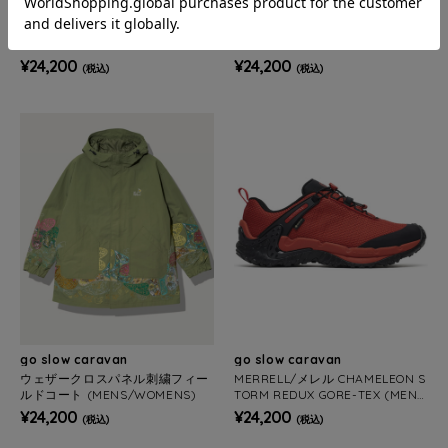
JACKROSE
go slow caravan
POLeR/ポーラー 60/40 WIDE VA
【GSC別注】POLeR/ポーラー PO
GABOND PARKA(MENS)
LeR×GSC 60/40 COACH JACKET
25 (MENS)
¥24,200
¥24,200
(税込)
(税込)
go slow caravan
go slow caravan
ウェザークロスパネル刺繍フィー
MERRELL/メレル CHAMELEON S
ルドコート (MENS/WOMENS)
TORM REDUX GORE-TEX (MEN
S)
¥24,200
¥24,200
(税込)
(税込)