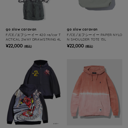
go slow caravan
go slow caravan
F/CE./エフシーイー 420 re/cor T
F/CE./エフシーイー PAPER NYLO
ACTICAL 2WAY DRAWSTRING 4L
N SHOULDER TOTE 15L
¥22,000
¥22,000
(税込)
(税込)