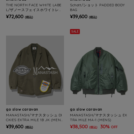
THE NORTH FACE WHITE LABE
Schott/ショット PADDED BODY
L/ザノースフェイスホワイトレー
BAG
ベル NUPTSE SHORT JACKET(W
¥72,600
¥39,600
(税込)
(税込)
OMENS)
SALE
go slow caravan
go slow caravan
MANASTASH/マナスタッシュ DI
MANASTASH/マナスタッシュ EX
CKIES EXTRA MILE 1B JK (MEN
TRA MILE MA-1 (MENS)
S)
¥39,600
¥38,500
30%
OFF
(税込)
(税込)