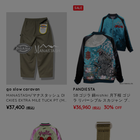
SALE
go slow caravan
PANDIESTA
MANASTASH/マナスタッシュ DI
SB ゴジラ 錦nishiki 月下桜 ゴジ
CKIES EXTRA MILE TUCK PT (ME
ラ リバーシブル スカジャン ブル
NS)
ーグリーン(564362 MENS)
¥37,400
¥36,960
30%
OFF
(税込)
(税込)