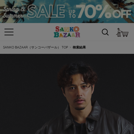
カ
SANKO BAZAAR（サンコーバザール） TOP
検索結果