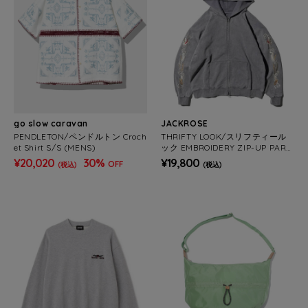
go slow caravan
JACKROSE
PENDLETON/ペンドルトン Croch
THRIFTY LOOK/スリフティール
et Shirt S/S (MENS)
ック EMBROIDERY ZIP-UP PARK
A(MENS)
¥20,020
30%
¥19,800
OFF
(税込)
(税込)