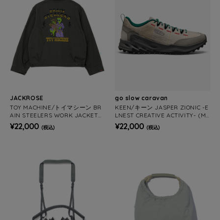
JACKROSE
go slow caravan
TOY MACHINE/トイマシーン BR
KEEN/キーン JASPER ZIONIC -E
AIN STEELERS WORK JACKET
LNEST CREATIVE ACTIVITY- (ME
(MENS)
NS)
¥22,000
¥22,000
(税込)
(税込)