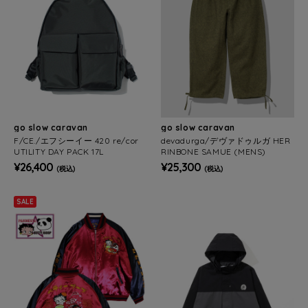
go slow caravan
go slow caravan
F/CE./エフシーイー 420 re/cor
devadurga/デヴァドゥルガ HER
UTILITY DAY PACK 17L
RINBONE SAMUE (MENS)
¥26,400
¥25,300
(税込)
(税込)
SALE