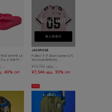
SOLD OUT
再入荷受付
JACKROSE
FACE WHITE LA
FUBU/フブ Short Game S/S
スフェイスホワイ
Shirts(WOMENS)
PER S FLIP
¥10,780
)
(税込)
40%
¥7,546
30%
OFF
OFF
込)
(税込)
SALE