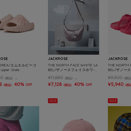
ROSE
JACKROSE
JACKROSE
KOREA/エムエルビーコ
THE NORTH FACE WHITE LA
THE NORTH 
pper Slide
BEL/ザノースフェイスホワイ
BEL/ザノー
トレーベル HOBO BAG MINI
トレーベル CAM
80
¥11,880
¥9,900
(税込)
(税込)
(税込
8
40%
¥7,128
40%
¥5,940
OFF
OFF
(税込)
(税込)
(税
SALE
SALE