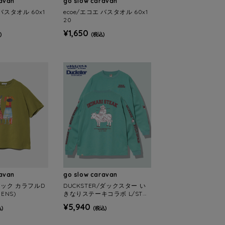
ravan
go slow caravan
 バスタオル 60x1
ecoe/エコエ バスタオル 60x1
20
¥1,650
)
(税込)
ravan
go slow caravan
カラック カラフルD
DUCKSTER/ダックスター い
MENS)
きなりステーキコラボ L/STEE
《牛肉図鑑》(MENS)
¥5,940
)
(税込)