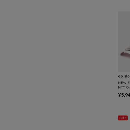
go sl
NEW 
NTY Om
¥5,9
SALE