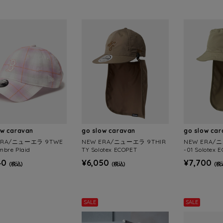
ow caravan
go slow caravan
go slow ca
ERA/ニューエラ 9TWE
NEW ERA/ニューエラ 9THIR
NEW ERA/ニ
bre Plaid
TY Solotex ECOPET
-01 Solotex 
40
¥6,050
¥7,700
(税込)
(税込)
(税
SALE
SALE