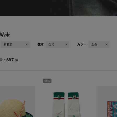
結果
在庫
カラー
新着順
全て
全色
687
果
件
NEW