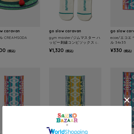
ow caravan
go slow caravan
go slow ca
ノル CREAMSODA
gym master/ジムマスター ハ
ecoe/エコ
ッピー刺繍コンビソックス (M
ル 34x35
ENS/WOMENS)
300
¥1,320
¥330
(税込)
(税込)
(税込)