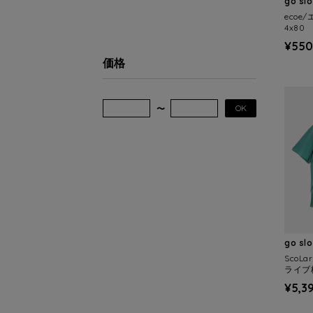
go sl
ecoe
4x80
¥550
価格
OK
go sl
ScoL
ライブ柄
¥5,3