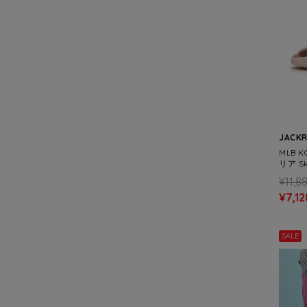
JACK
MLB 
リア Ski
¥11,8
¥7,12
SALE