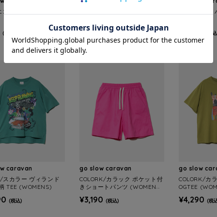
ow caravan
go slow caravan
go slow ca
/エコエ フェイスタオル 3
ecoe/エコエ フェイスタオル 3
ecoe/エコエ
4x80
20
¥550
¥1,650
(税込)
(税込)
(税込
ow caravan
go slow caravan
go slow ca
ar/スカラー ヴィランド
COLORK/カラック ポケット付
COLORK/
 TEE (WOMENS)
きショートパンツ (WOMENS)
OGTEE (WO
90
¥3,190
¥4,290
(税込)
(税込)
(税込