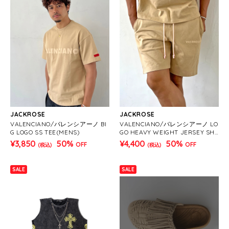
JACKROSE
JACKROSE
VALENCIANO/バレンシアーノ BI
VALENCIANO/バレンシアーノ LO
G LOGO SS TEE(MENS)
GO HEAVY WEIGHT JERSEY SH
ORTS(MENS)
¥3,850
50%
¥4,400
50%
OFF
OFF
(税込)
(税込)
SALE
SALE