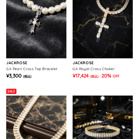
JACKROSE
JACKROSE
GA Pearl Cross Top Bracelet
GA Royal Cross Choker
¥3,300
¥17,424
20%
OFF
(税込)
(税込)
SALE