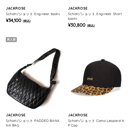
JACKROSE
JACKROSE
Schott/ショット Engineer boots
Schott/ショット Engineer Short
boots
¥34,100
(税込)
¥30,800
(税込)
再入荷
JACKROSE
JACKROSE
Schott/ショット PADDED BANA
Schott/ショット Como Leopard 6
NA BAG
P Cap