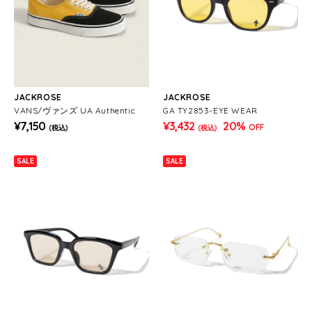
JACKROSE
JACKROSE
VANS/ヴァンズ UA Authentic
GA TY2853-EYE WEAR
¥7,150
¥3,432
20%
OFF
(税込)
(税込)
SALE
SALE