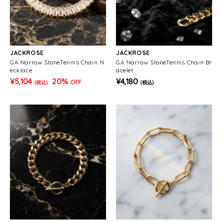
JACKROSE
JACKROSE
GA Narrow StoneTennis Chain N
GA Narrow StoneTennis Chain Br
ecklace
acelet
¥5,104
20%
¥4,180
OFF
(税込)
(税込)