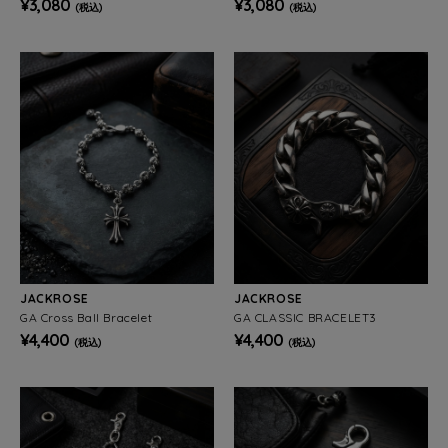
¥3,080
¥3,080
(税込)
(税込)
JACKROSE
JACKROSE
GA Cross Ball Bracelet
GA CLASSIC BRACELET3
¥4,400
¥4,400
(税込)
(税込)