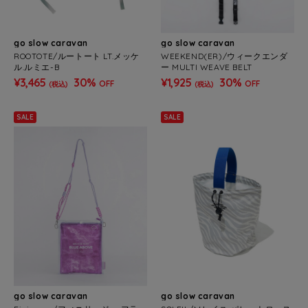
go slow caravan
go slow caravan
ROOTOTE/ルートート LT.メッケ
WEEKEND(ER)/ウィークエンダ
ル.ルミエ-B
ー MULTI WEAVE BELT
¥3,465
30%
¥1,925
30%
OFF
OFF
(税込)
(税込)
SALE
SALE
go slow caravan
go slow caravan