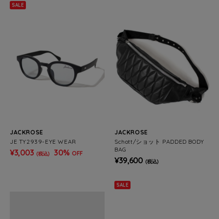
SALE
JACKROSE
JACKROSE
JE TY2939-EYE WEAR
Schott/ショット PADDED BODY
BAG
¥3,003
30%
OFF
(税込)
¥39,600
(税込)
SALE