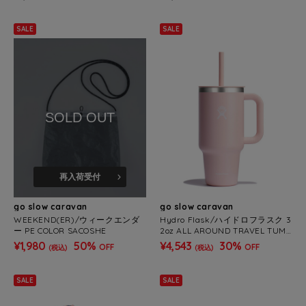
SALE
SALE
SOLD OUT
再入荷受付
go slow caravan
go slow caravan
WEEKEND(ER)/ウィークエンダ
Hydro Flask/ハイドロフラスク 3
ー PE COLOR SACOSHE
2oz ALL AROUND TRAVEL TUMB
LER
¥1,980
50%
¥4,543
30%
OFF
OFF
(税込)
(税込)
SALE
SALE