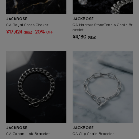
JACKROSE
JACKROSE
GA Royal Cross Choker
GA Narrow StoneTennis Chain Br
acelet
¥17,424
20%
OFF
(税込)
¥4,180
(税込)
JACKROSE
JACKROSE
GA Cuban Link Bracelet
GA Clip Chain Bracelet