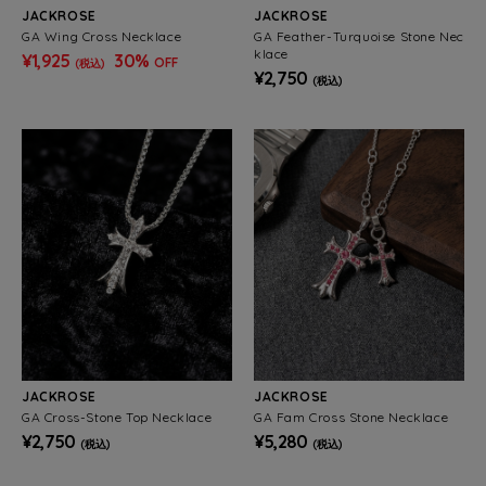
JACKROSE
JACKROSE
GA Wing Cross Necklace
GA Feather-Turquoise Stone Nec
klace
¥1,925
30%
OFF
(税込)
¥2,750
(税込)
JACKROSE
JACKROSE
GA Cross-Stone Top Necklace
GA Fam Cross Stone Necklace
¥2,750
¥5,280
(税込)
(税込)