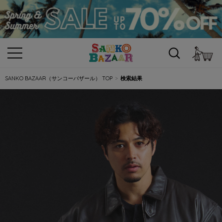
カ
SANKO BAZAAR（サンコーバザール） TOP
検索結果