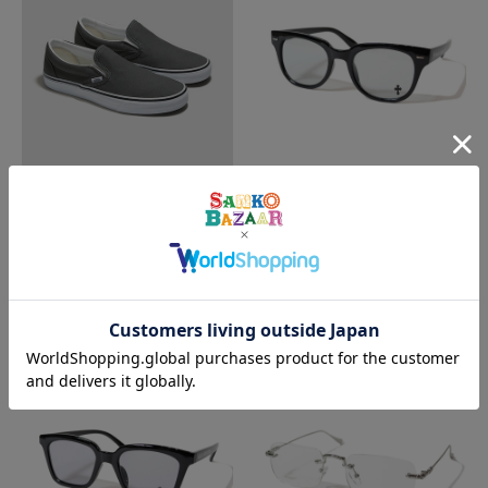
JACKROSE
JACKROSE
VANS/ヴァンズ UA Classic Slip-
GA TY2853-EYE WEAR
On
¥3,432
20%
OFF
(税込)
¥7,150
(税込)
SALE
SALE