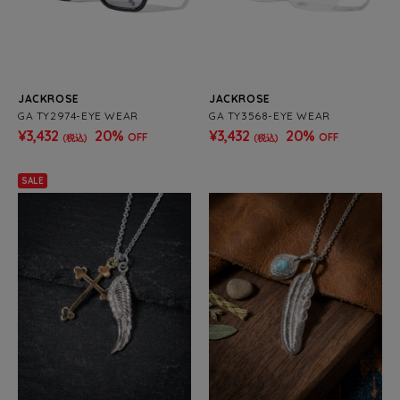
JACKROSE
JACKROSE
GA TY2974-EYE WEAR
GA TY3568-EYE WEAR
¥3,432
20%
¥3,432
20%
OFF
OFF
(税込)
(税込)
SALE