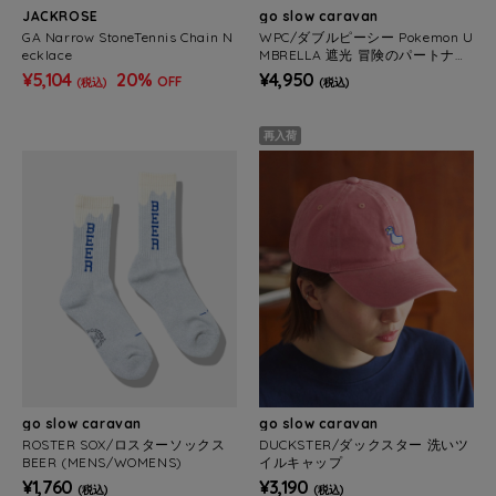
JACKROSE
go slow caravan
GA Narrow StoneTennis Chain N
WPC/ダブルピーシー Pokemon U
ecklace
MBRELLA 遮光 冒険のパートナー
mini
¥5,104
20%
¥4,950
OFF
(税込)
(税込)
再入荷
go slow caravan
go slow caravan
ROSTER SOX/ロスターソックス
DUCKSTER/ダックスター 洗いツ
BEER (MENS/WOMENS)
イルキャップ
¥1,760
¥3,190
(税込)
(税込)