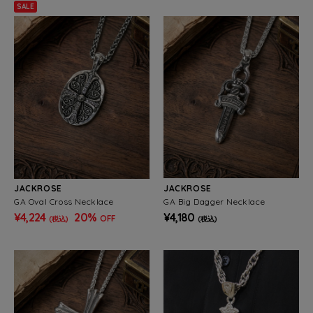
SALE
JACKROSE
JACKROSE
GA Oval Cross Necklace
GA Big Dagger Necklace
¥4,224
20%
¥4,180
OFF
(税込)
(税込)