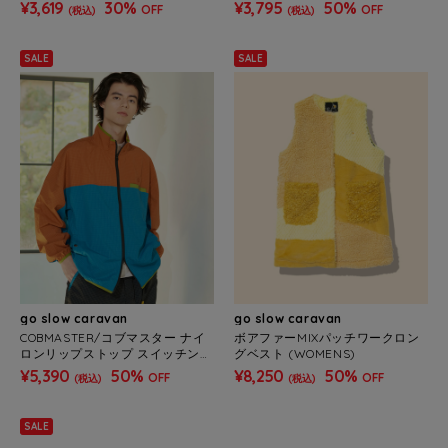
《南アルプス》 (MENS)
¥3,619
30%
¥3,795
50%
OFF
OFF
(税込)
(税込)
SALE
SALE
go slow caravan
go slow caravan
COBMASTER/コブマスター ナイ
ボアファーMIXパッチワークロン
ロンリップストップ スイッチング
グベスト (WOMENS)
スタンドJK (MENS)
¥5,390
50%
¥8,250
50%
OFF
OFF
(税込)
(税込)
SALE