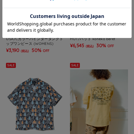
go slow caravan
go slow caravan
USA/Cカラーバインダータンクト
HUT/ハット koneko beret
ップワンピース (WOMENS)
¥6,545
30%
OFF
(税込)
¥3,190
50%
OFF
(税込)
SALE
SALE