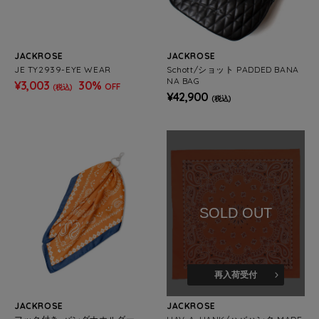
JACKROSE
JACKROSE
JE TY2939-EYE WEAR
Schott/ショット PADDED BANA
NA BAG
¥3,003
30%
OFF
(税込)
¥42,900
(税込)
SOLD OUT
再入荷受付
JACKROSE
JACKROSE