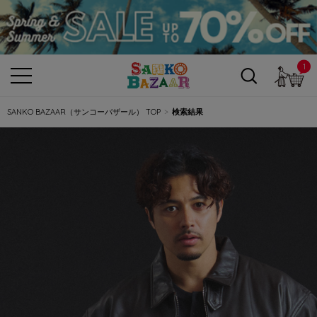
1
カ
SANKO BAZAAR（サンコーバザール） TOP
検索結果