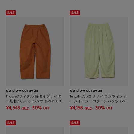
SALE
SALE
go slow caravan
go slow caravan
Figgle/フィグル 綿タイプライタ
le colis/ルコリ ナイロンヴィンテ
ー切替バルーンパンツ (WOMEN
ージイージーコクーンパンツ (W
S)
OMENS)
¥4,543
30%
¥4,158
30%
OFF
OFF
(税込)
(税込)
SALE
SALE