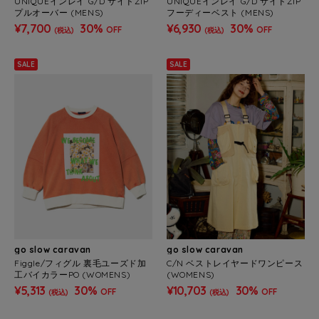
UNIQUEインレイ G/D サイドZIP
UNIQUEインレイ G/D サイドZIP
プルオーバー (MENS)
フーディーベスト (MENS)
¥7,700
30%
¥6,930
30%
OFF
OFF
(税込)
(税込)
SALE
SALE
go slow caravan
go slow caravan
Figgle/フィグル 裏毛ユーズド加
C/N ベストレイヤードワンピース
工バイカラーPO (WOMENS)
(WOMENS)
¥5,313
30%
¥10,703
30%
OFF
OFF
(税込)
(税込)