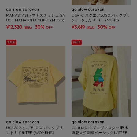
go slow caravan
go slow caravan
MANASTASH/マナスタッシュ GA
USA/C スクエアLOGO バックプリ
UZE MANALOHA SHIRT (MENS)
ント ゆったり TEE (MENS)
¥12,320
30%
¥3,619
30%
OFF
OFF
(税込)
(税込)
SALE
SALE
go slow caravan
go slow caravan
USA/CスクエアLOGOバックプリ
COBMASTER/コブマスター 吸水
ントミドルTEE (WOMENS)
速乾天竺刺繍ベーシックL/STEE