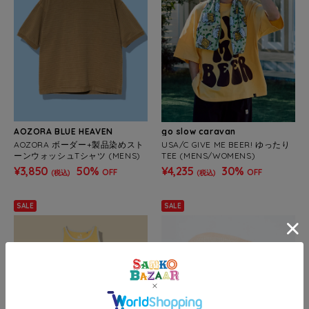
AOZORA BLUE HEAVEN
go slow caravan
AOZORA ボーダー+製品染めスト
USA/C GIVE ME BEER! ゆったり
ーンウォッシュTシャツ (MENS)
TEE (MENS/WOMENS)
¥3,850
50%
¥4,235
30%
OFF
OFF
(税込)
(税込)
SALE
SALE