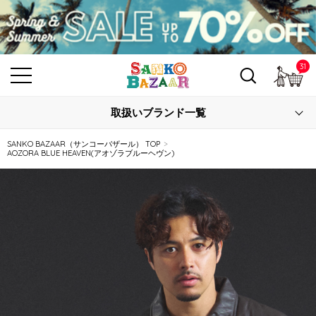
31
カ
取扱いブランド一覧
SANKO BAZAAR（サンコーバザール） TOP
AOZORA BLUE HEAVEN(アオゾラブルーヘヴン)