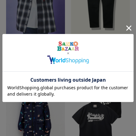
JACKROSE
go slow caravan
YOIDORE/酔いどれ 酒愛好家 チェ
Duckster/ダックスター ストレッ
ックシャツ LS(MENS)
チツイル 6Pアスレチックパンツ
(MENS)
¥8,690
¥7,590
(税込)
(税込)
SALE
SALE