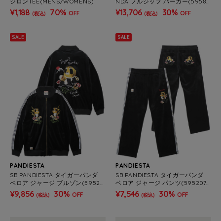
ジロンTEE(MENS/WOMENS)
NDA フルジップ パーカー(59585
4 MENS)
¥1,188
70%
¥13,706
30%
OFF
OFF
(税込)
(税込)
SALE
SALE
PANDIESTA
PANDIESTA
SB PANDIESTA タイガーパンダ
SB PANDIESTA タイガーパンダ
ベロア ジャージ ブルゾン(59520
ベロア ジャージ パンツ(595207
6 MENS/WOMENS)
MENS/WOMENS)
¥9,856
30%
¥7,546
30%
OFF
OFF
(税込)
(税込)