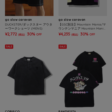
go slow caravan
go slow caravan
DUCKSTER/ダックスター アウタ
【GSC別注】Mountain Mania/マ
ーワークショーツ (MENS)
ウンテンマニア Mountain Mania
x gsc オリジナル天竺 サイドポケ
¥2,772
30%
¥4,235
30%
OFF
OFF
(税込)
(税込)
ットTEE (MENS)
SALE
SALE
CORISCO
PANDIESTA