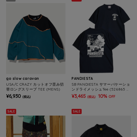
go slow caravan
PANDIESTA
USA/C CRAZY カットオフ歪み切
SB PANDIESTA サマーバケーショ
替ロングスリーブ TEE (MENS)
ンドライメッシュTee (526865 M
ENS/WOMENS)
¥6,930
¥3,465
10%
OFF
(税込)
(税込)
SALE
SALE