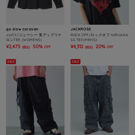
go slow caravan
JACKROSE
JUICY/ジューシー 兎アップリケ
ROCK OFF/ロックオフ NIRVANA
ロンTEE (WOMENS)
SS TEE(MENS)
¥2,475
50%
¥4,312
20%
OFF
OFF
(税込)
(税込)
SALE
SALE