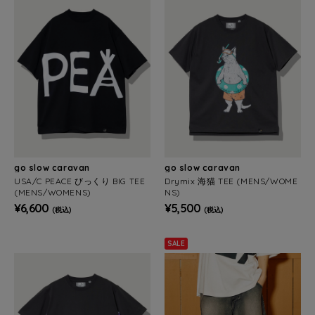
go slow caravan
go slow caravan
USA/C PEACE びっくり BIG TEE
Drymix 海猫 TEE (MENS/WOME
(MENS/WOMENS)
NS)
¥6,600
¥5,500
(税込)
(税込)
SALE