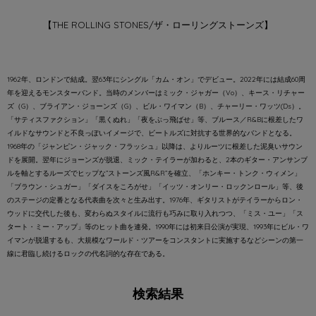
【THE ROLLING STONES/ザ・ローリングストーンズ】
1962年、ロンドンで結成。翌63年にシングル「カム・オン」でデビュー。2022年には結成60周
年を迎えるモンスターバンド。当時のメンバーはミック・ジャガー（Vo）、キース・リチャー
ズ（G）、ブライアン・ジョーンズ（G）、ビル・ワイマン（B）、チャーリー・ワッツ(Ds）。
「サティスファクション」「黒くぬれ」「夜をぶっ飛ばせ」等、ブルース／R&Bに根差したワ
イルドなサウンドと不良っぽいイメージで、ビートルズに対抗する世界的なバンドとなる。
1968年の「ジャンピン・ジャック・フラッシュ」以降は、よりルーツに根差した泥臭いサウン
ドを展開。翌年にジョーンズが脱退、ミック・テイラーが加わると、2本のギター・アンサンブ
ルを軸とするルーズでヒップな”ストーンズ風R&R”を確立、「ホンキー・トンク・ウィメン」
「ブラウン・シュガー」「ダイスをころがせ」「イッツ・オンリー・ロックンロール」等、後
のステージの定番となる代表曲を次々と生み出す。1976年、ギタリストがテイラーからロン・
ウッドに交代した後も、変わらぬスタイルに流行も巧みに取り入れつつ、「ミス・ユー」「ス
タート・ミー・アップ」等のヒット曲を連発。1990年には初来日公演が実現、1993年にビル・ワ
イマンが脱退するも、大規模なワールド・ツアーをコンスタントに実施するなどシーンの第一
線に君臨し続けるロックの代名詞的な存在である。
検索結果