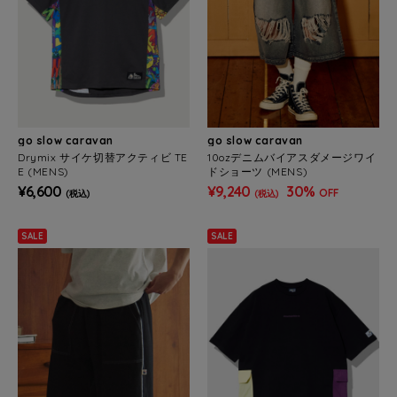
go slow caravan
go slow caravan
Drymix サイケ切替アクティビ TE
10ozデニムバイアスダメージワイ
E (MENS)
ドショーツ (MENS)
¥6,600
¥9,240
30%
OFF
(税込)
(税込)
SALE
SALE