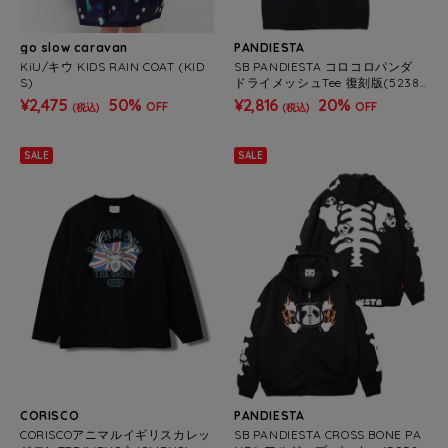
go slow caravan
PANDIESTA
KiU/キウ KIDS RAIN COAT (KID
SB PANDIESTA コロコロパンダ
S)
ドライメッシュTee 復刻版(52387
7A MENS/WOMENS)
¥2,475
50%
¥2,816
20%
OFF
OFF
(税込)
(税込)
SALE
SALE
CORISCO
PANDIESTA
CORISCOアニマルイギリスカレッ
SB PANDIESTA CROSS BONE PA