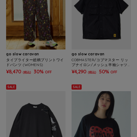
go slow caravan
go slow caravan
タイプライター総柄プリントワイ
COBMASTER/コブマスター リッ
ドパンツ (WOMENS)
プナイロン/メッシュ半袖シャツ
(MENS)
¥8,470
30%
¥4,290
50%
OFF
OFF
(税込)
(税込)
SALE
SALE