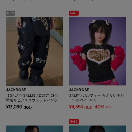
NEW
SALE
JACKROSE
JACKROSE
【GALFY×GALLIS ADDICTION】
GALFY/ガルフィー らぶりいチビ
闇落ちピアススウェットパンツM
T SS(WOMENS)
ENS)
¥13,090
¥4,554
40%
OFF
(税込)
(税込)
SALE