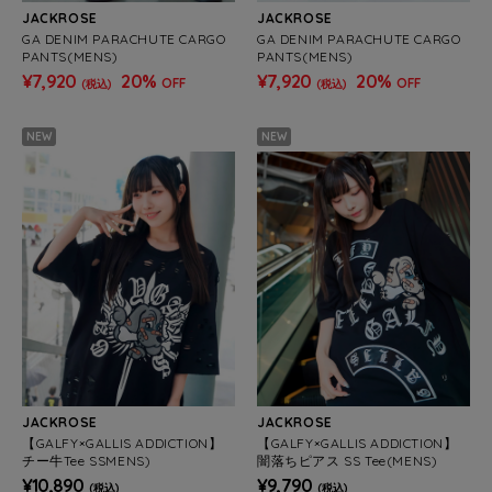
JACKROSE
JACKROSE
GA DENIM PARACHUTE CARGO
GA DENIM PARACHUTE CARGO
PANTS(MENS)
PANTS(MENS)
¥7,920
20%
¥7,920
20%
OFF
OFF
(税込)
(税込)
NEW
NEW
JACKROSE
JACKROSE
【GALFY×GALLIS ADDICTION】
【GALFY×GALLIS ADDICTION】
チー牛Tee SSMENS)
闇落ちピアス SS Tee(MENS)
¥10,890
¥9,790
(税込)
(税込)