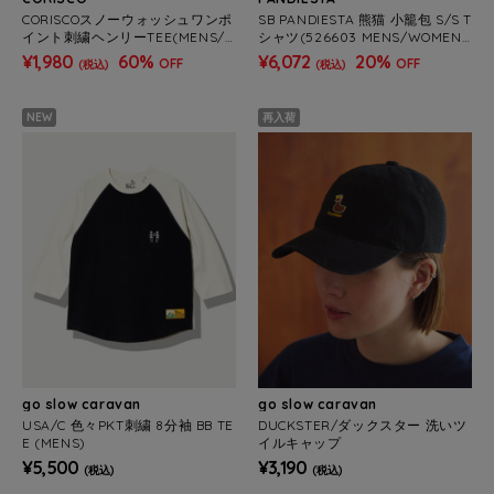
CORISCOスノーウォッシュワンポ
SB PANDIESTA 熊猫 小籠包 S/S T
イント刺繍ヘンリーTEE(MENS/
シャツ(526603 MENS/WOMEN
WOMENS)
S）
¥1,980
60%
¥6,072
20%
OFF
OFF
(税込)
(税込)
NEW
再入荷
go slow caravan
go slow caravan
USA/C 色々PKT刺繍 8分袖 BB TE
DUCKSTER/ダックスター 洗いツ
E (MENS)
イルキャップ
¥5,500
¥3,190
(税込)
(税込)