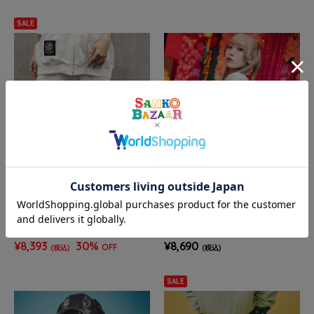
SALE
JACKROSE
JACKROSE
【GALFY×GALLIS ADDICTION】
【GALFY×GALLIS ADDICTION】
クロスガリノハーツハーフパンツ*
別注ガリノースリーブ(MENS/W
セットアップ対応(MENS/WOME
OMENS)
¥8,393
30%
¥8,690
OFF
(税込)
(税込)
NS)
SALE