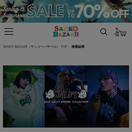
カ
SANKO BAZAAR（サンコーバザール） TOP
検索結果