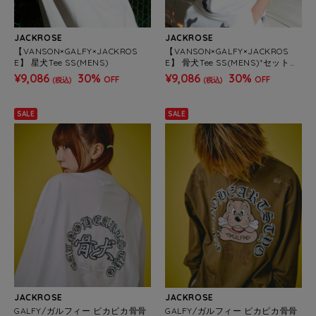
JACKROSE
JACKROSE
【VANSON×GALFY×JACKROS
【VANSON×GALFY×JACKROS
E】 星犬Tee SS(MENS)
E】 骨犬Tee SS(MENS)*セットア
ップ対応
¥9,086
30%
¥9,086
30%
OFF
OFF
(税込)
(税込)
SALE
SALE
JACKROSE
JACKROSE
GALFY/ガルフィー ピカピカ骨骨
GALFY/ガルフィー ピカピカ骨骨