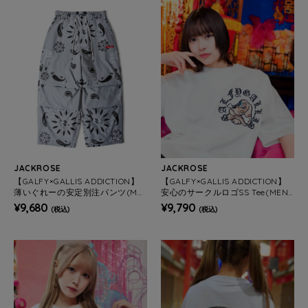
JACKROSE
JACKROSE
【GALFY×GALLIS ADDICTION】
【GALFY×GALLIS ADDICTION】
薄いぐれーの安定別注パンツ(ME
安心のサークルロゴSS Tee(MEN
NS)
S/WOMENS)
¥9,680
¥9,790
(税込)
(税込)