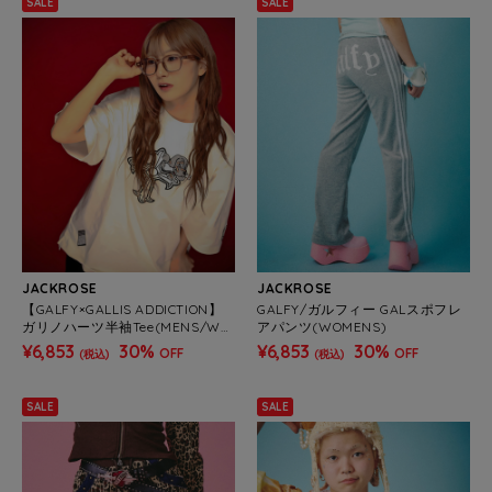
SALE
SALE
JACKROSE
JACKROSE
【GALFY×GALLIS ADDICTION】
GALFY/ガルフィー GALスポフレ
ガリノハーツ半袖Tee(MENS/WO
アパンツ(WOMENS)
MENS)
¥6,853
30%
¥6,853
30%
OFF
OFF
(税込)
(税込)
SALE
SALE