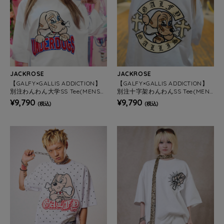
JACKROSE
JACKROSE
【GALFY×GALLIS ADDICTION】
【GALFY×GALLIS ADDICTION】
別注わんわん大学SS Tee(MENS/
別注十字架わんわんSS Tee(MEN
WOMENS)
S/WOMENS)
¥9,790
¥9,790
(税込)
(税込)