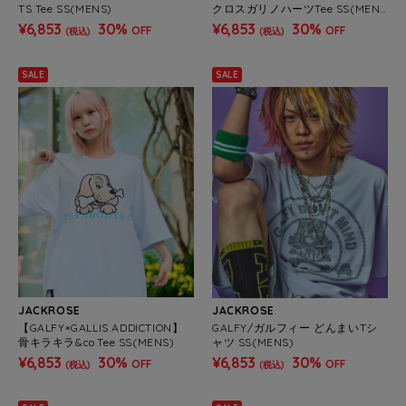
TS Tee SS(MENS)
クロスガリノハーツTee SS(MEN
S/WOMENS)
¥6,853
30%
¥6,853
30%
OFF
OFF
(税込)
(税込)
SALE
SALE
JACKROSE
JACKROSE
【GALFY×GALLIS ADDICTION】
GALFY/ガルフィー どんまいTシ
骨キラキラ&co.Tee SS(MENS)
ャツ SS(MENS)
¥6,853
30%
¥6,853
30%
OFF
OFF
(税込)
(税込)