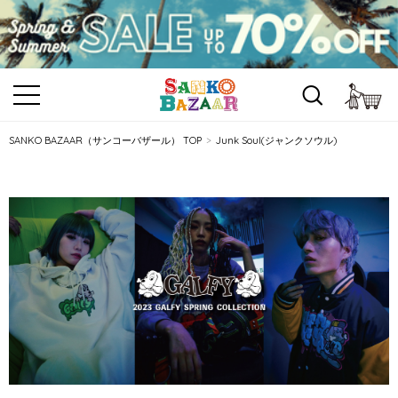
カ
SANKO BAZAAR（サンコーバザール） TOP
Junk Soul(ジャンクソウル)