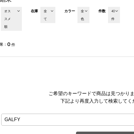
在庫
カラー
件数
オス
全
全
40
スメ
て
色
件
順
0
果
件
ご希望のキーワードで商品は見つかり
下記より再度入力して検索してく