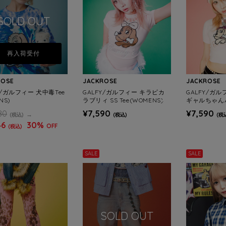
SOLD OUT
再入荷受付
ROSE
JACKROSE
JACKROSE
Y/ガルフィー 犬中毒Tee
GALFY/ガルフィー キラピカ
GALFY/ガ
NS)
ラブリィ SS Tee(WOMENS)
ギャルちゃん
ee SS(WOME
80
¥7,590
¥7,590
(税込)
(税込)
(税
46
30%
OFF
(税込)
SALE
SALE
SOLD OUT