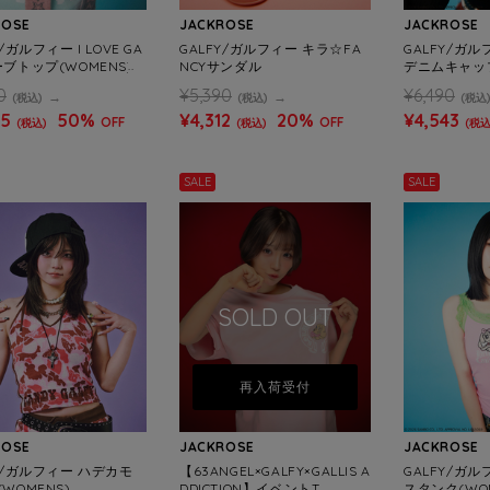
ROSE
JACKROSE
JACKROSE
/ガルフィー I LOVE GA
GALFY/ガルフィー キラ☆FA
GALFY/ガ
ブトップ(WOMENS)
NCYサンダル
デニムキャッ
0
¥5,390
¥6,490
(税込)
(税込)
(税込
45
50%
¥4,312
20%
¥4,543
OFF
OFF
(税込)
(税込)
(税込
SALE
SALE
SOLD OUT
再入荷受付
ROSE
JACKROSE
JACKROSE
Y/ガルフィー ハデカモ
【63ANGEL×GALFY×GALLIS A
GALFY/ガ
WOMENS)
DDICTION】イベントT
スタンク(WOM