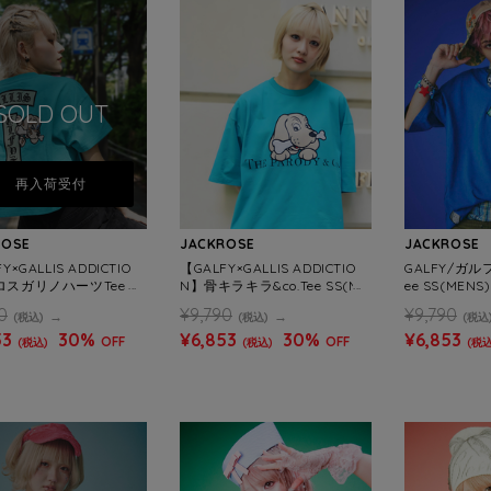
SOLD OUT
再入荷受付
ROSE
JACKROSE
JACKROSE
Y×GALLIS ADDICTIO
【GALFY×GALLIS ADDICTIO
GALFY/ガ
スガリノハーツTee SS
N】骨キラキラ&co.Tee SS(ME
ee SS(MENS)
S/WOMENS)
NS)
0
¥9,790
¥9,790
(税込)
(税込)
(税込
53
30%
¥6,853
30%
¥6,853
OFF
OFF
(税込)
(税込)
(税込