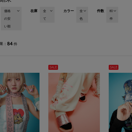
在庫
カラー
件数
価格
全
全
80
の安
て
色
件
い順
84
果
件
SALE
SALE