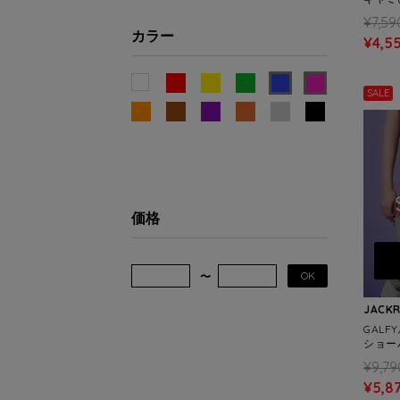
¥7,59
カラー
¥4,5
SALE
価格
OK
JACK
GALF
ショーパ
¥9,79
¥5,8