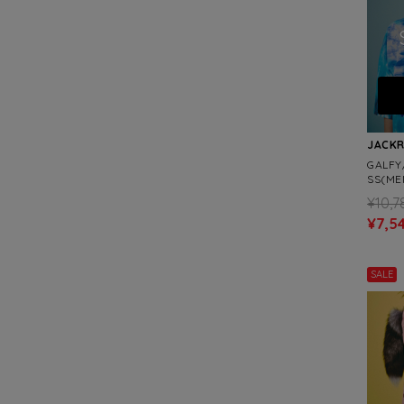
JACK
GALF
SS(ME
¥10,7
¥7,5
SALE