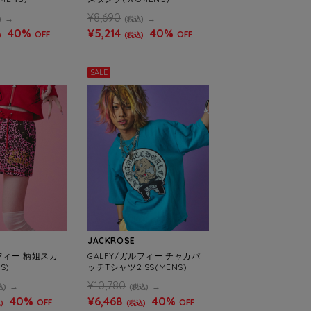
¥8,690
)
(税込)
40%
¥5,214
40%
OFF
OFF
)
(税込)
SALE
JACKROSE
ルフィー 柄姐スカ
GALFY/ガルフィー チャカパ
S)
ッチTシャツ2 SS(MENS)
¥10,780
込)
(税込)
40%
¥6,468
40%
OFF
OFF
)
(税込)