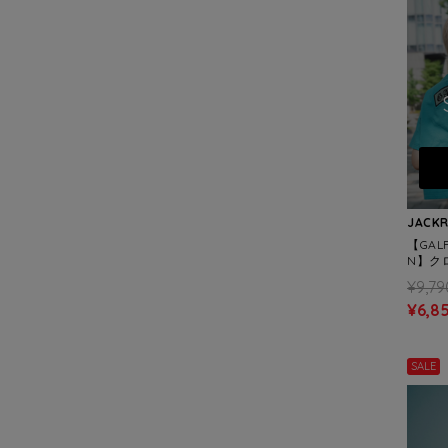
JACK
【GALF
N】クロ
(MEN
¥9,79
¥6,8
SALE