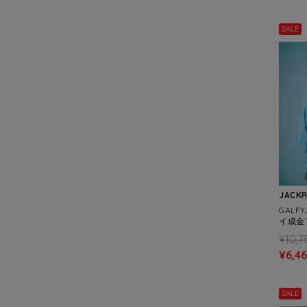
SALE
JACK
GALF
イ成金Te
¥10,7
¥6,4
SALE