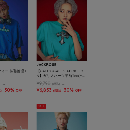
JACKROSE
ルフィー 仏恥義理T
【GALFY×GALLIS ADDICTIO
N】ガリノハーツ半袖Tee(ME
NS/WOMENS)
¥9,790
)
(税込)
30%
¥6,853
30%
OFF
OFF
)
(税込)
SALE