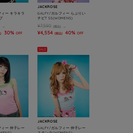
JACKROSE
ルフィー キラキラ
GALFY/ガルフィー らぶりい
プ
チビT SS(WOMENS)
¥7,590
)
(税込)
30%
¥4,554
40%
OFF
OFF
)
(税込)
SALE
JACKROSE
ルフィー 仲子レー
GALFY/ガルフィー 仲子レー
ENS)
スタンク(WOMENS)