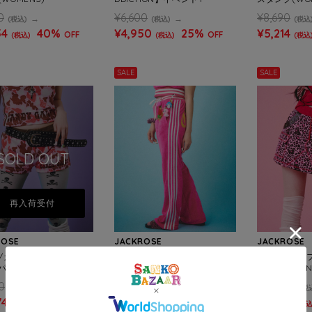
0
¥6,600
¥8,690
(税込)
(税込)
(税込
54
40%
¥4,950
25%
¥5,214
OFF
OFF
(税込)
(税込)
(税込
SALE
SALE
SOLD OUT
再入荷受付
ROSE
JACKROSE
JACKROSE
Y/ガルフィー ハデカモ
GALFY/ガルフィー GALスポフ
GALFY/ガ
ン(WOMENS)
レアパンツ(WOMENS)
ート(WOMEN
0
¥9,790
¥10,780
(税込)
(税込)
(税
74
40%
¥5,874
40%
¥6,468
OFF
OFF
(税込)
(税込)
(税込