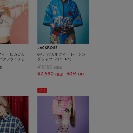
JACKROSE
ルフィー ピカピカ
GALFY/ガルフィー レーシン
バタフライチビT
グシャツ SS(MENS)
NS)
¥15,180
込)
(税込)
¥7,590
50%
OFF
(税込)
SALE