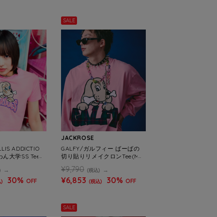
SALE
JACKROSE
LIS ADDICTIO
GALFY/ガルフィー ばーばの
ん大学SS Tee
切り貼りリメイクロンTee(ME
ENS)
NS)
¥9,790
)
(税込)
30%
¥6,853
30%
OFF
OFF
)
(税込)
SALE