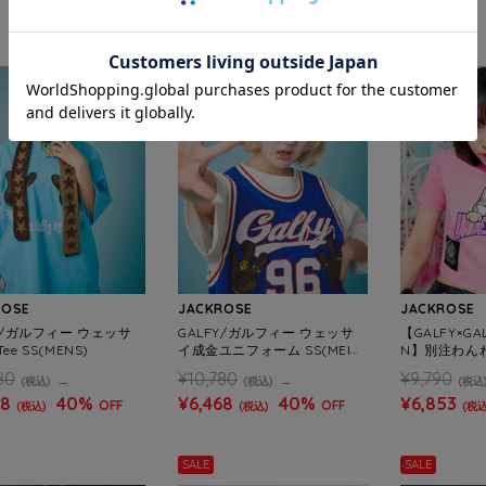
SALE
SALE
ROSE
JACKROSE
JACKROSE
Y/ガルフィー ウェッサ
GALFY/ガルフィー ウェッサ
【GALFY×GAL
e SS(MENS)
イ成金ユニフォーム SS(MEN
N】別注わんわ
S)
(MENS/WOM
80
¥10,780
¥9,790
(税込)
(税込)
(税込
68
40%
¥6,468
40%
¥6,853
OFF
OFF
(税込)
(税込)
(税込
SALE
SALE