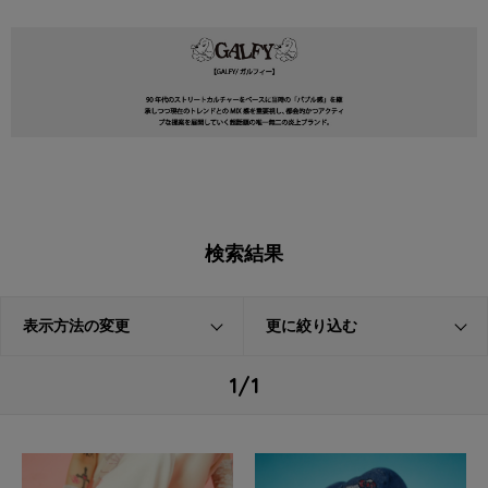
検索結果
表示方法の変更
更に絞り込む
1/1