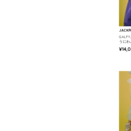
JACK
GALF
うにわ
S)
¥14,