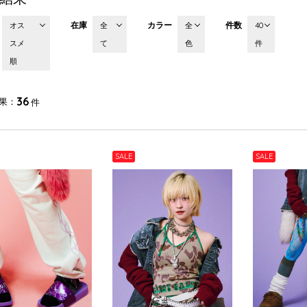
在庫
カラー
件数
オス
全
全
40
スメ
て
色
件
順
36
果
件
SALE
SALE