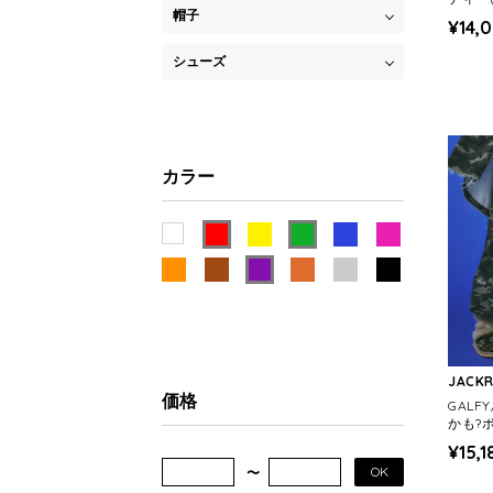
帽子
¥14,
シューズ
カラー
JACK
価格
GALF
かも?
ツ(ME
¥15,1
OK