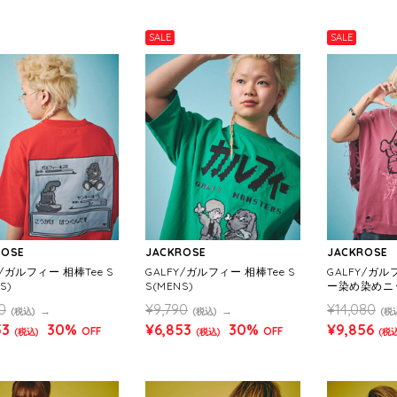
SALE
SALE
ROSE
JACKROSE
JACKROSE
Y/ガルフィー 相棒Tee S
GALFY/ガルフィー 相棒Tee S
GALFY/ガ
S)
S(MENS)
ー染め染めニ
S)
0
¥9,790
¥14,080
(税込)
(税込)
(税
53
30%
¥6,853
30%
¥9,856
OFF
OFF
(税込)
(税込)
(税込