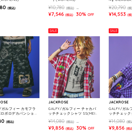
トアップ SS(
080
¥10,780
¥20,790
(税込)
(税込)
(税
¥7,546
30%
¥14,553
OFF
(税込)
(税
SALE
SALE
ROSE
JACKROSE
JACKROSE
Y/ガルフィー カモフラ
GALFY/ガルフィー チャカパ
GALFY/ガ
ボロボロデカパンショー
ッチチェックシャツ SS(MEN
ッチチェックシ
NS)
S)
S)
80
¥14,080
¥14,080
(税込)
(税込)
(税
¥9,856
30%
¥9,856
OFF
(税込)
(税込