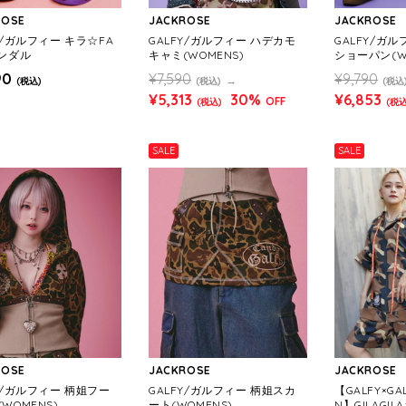
ROSE
JACKROSE
JACKROSE
Y/ガルフィー キラ☆FA
GALFY/ガルフィー ハデカモ
GALFY/ガ
サンダル
キャミ(WOMENS)
ショーパン(W
90
¥7,590
¥9,790
(税込)
(税込)
(税込
¥5,313
30%
¥6,853
OFF
(税込)
(税込
SALE
SALE
ROSE
JACKROSE
JACKROSE
Y/ガルフィー 柄姐フー
GALFY/ガルフィー 柄姐スカ
【GALFY×GAL
WOMENS)
ート(WOMENS)
N】GILAGI