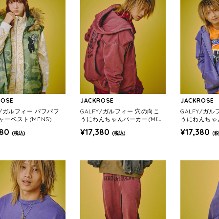
ROSE
JACKROSE
JACKROSE
Y/ガルフィー パフパフ
GALFY/ガルフィー 穴の向こ
GALFY/ガ
ャーベスト(MENS)
うにわんちゃんパーカー(MEN
うにわんちゃ
S)
S)
380
¥17,380
¥17,380
(税込)
(税込)
(税