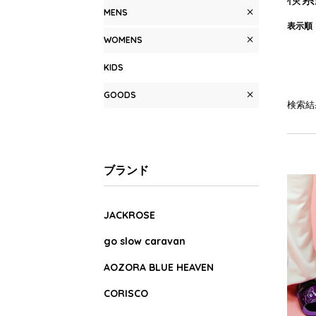
MENS
表示順
WOMENS
KIDS
GOODS
検索結
ブランド
JACKROSE
go slow caravan
AOZORA BLUE HEAVEN
CORISCO