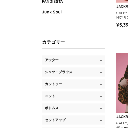
PANDIESTA
JACK
Junk Soul
GALF
NCY
¥5,3
カテゴリー
アウター
シャツ・ブラウス
カットソー
ニット
ボトムス
JACK
セットアップ
GALF
ディー(