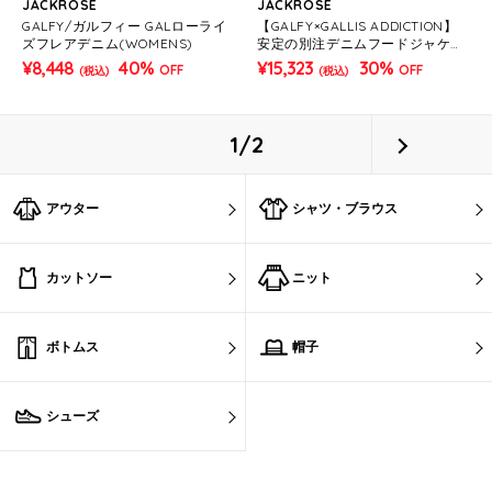
JACKROSE
JACKROSE
GALFY/ガルフィー GALローライ
【GALFY×GALLIS ADDICTION】
ズフレアデニム(WOMENS)
安定の別注デニムフードジャケッ
ト*セットアップ対応(MENS)
¥8,448
40%
¥15,323
30%
OFF
OFF
(税込)
(税込)
1/2
アウター
シャツ・ブラウス
カットソー
ニット
ボトムス
帽子
シューズ