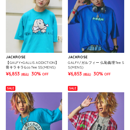
JACKROSE
JACKROSE
【GALFY×GALLIS ADDICTION】
GALFY/ガルフィー 仏恥義理Tee S
骨キラキラ&co.Tee SS(MENS)
S(MENS)
¥6,853
30%
¥6,853
30%
OFF
OFF
(税込)
(税込)
SALE
SALE