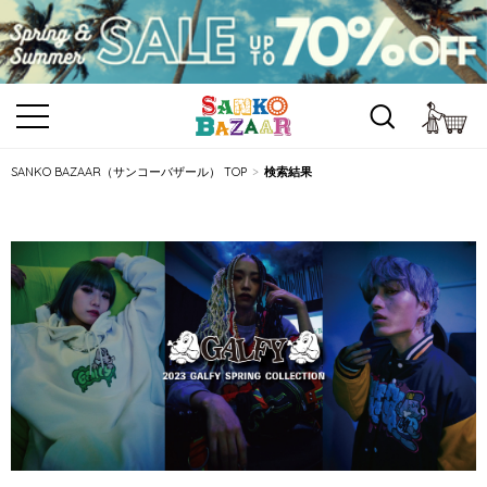
カ
SANKO BAZAAR（サンコーバザール） TOP
検索結果