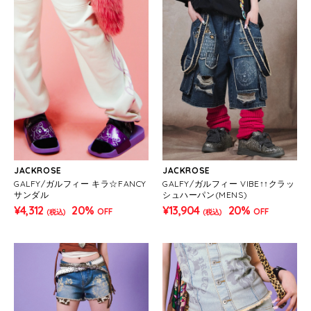
JACKROSE
JACKROSE
GALFY/ガルフィー キラ☆FANCY
GALFY/ガルフィー VIBE↑↑クラッ
サンダル
シュハーパン(MENS)
¥4,312
20%
¥13,904
20%
OFF
OFF
(税込)
(税込)