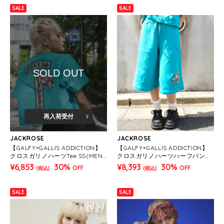
SALE
SALE
SOLD OUT
再入荷受付
JACKROSE
JACKROSE
【GALFY×GALLIS ADDICTION】
【GALFY×GALLIS ADDICTION】
クロスガリノハーツTee SS(MEN
クロスガリノハーツハーフパンツ*
S/WOMENS)
セットアップ対応(MENS/WOME
¥6,853
30%
¥8,393
30%
OFF
OFF
(税込)
(税込)
NS)
SALE
SALE