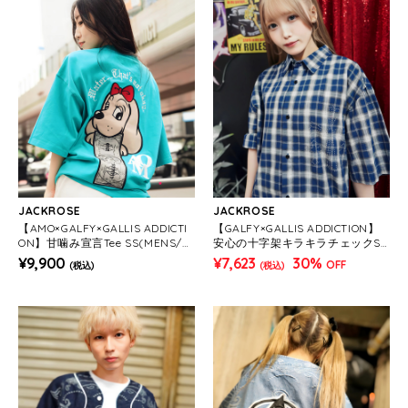
JACKROSE
JACKROSE
【AMO×GALFY×GALLIS ADDICTI
【GALFY×GALLIS ADDICTION】
ON】甘噛み宣言Tee SS(MENS/W
安心の十字架キラキラチェックSS
OMENS)
シャツ(MENS)
¥9,900
¥7,623
30%
OFF
(税込)
(税込)