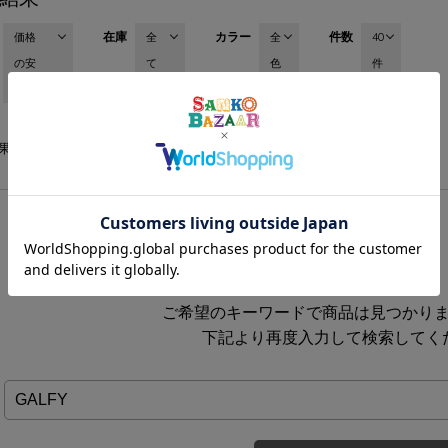
在庫
カラー
件数
価格
全
全
40
の安
て
色
件
い順
0
果
件
ご希望のキーワードで商品は見つかり
下記より再度入力して検索してく