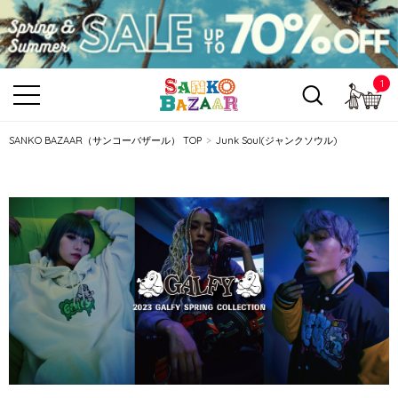
1
カ
SANKO BAZAAR（サンコーバザール） TOP
Junk Soul(ジャンクソウル)