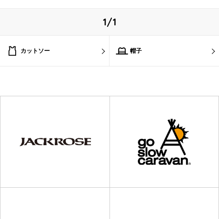
1/1
カットソー
帽子