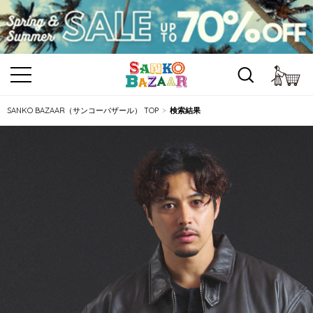
カ
SANKO BAZAAR（サンコーバザール） TOP
検索結果