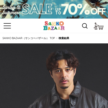
カ
SANKO BAZAAR（サンコーバザール） TOP
検索結果