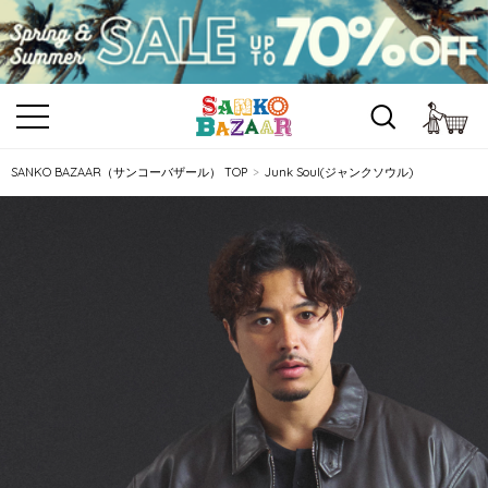
カ
SANKO BAZAAR（サンコーバザール） TOP
Junk Soul(ジャンクソウル)