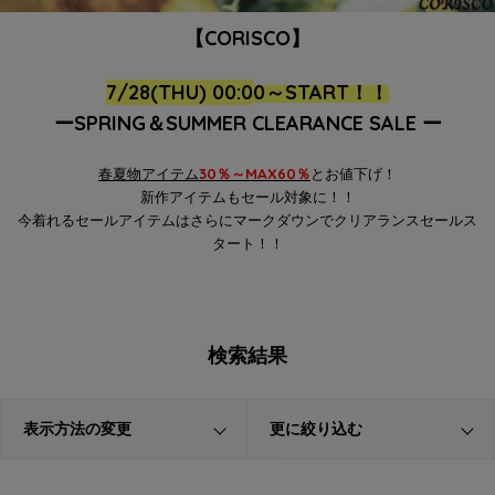
【CORISCO】
7/28(THU) 00:0
0～
START！！
ーSPRING＆SUMMER CLEARANCE SALE ー
春
夏物アイテム
30％～MAX60％
とお値下げ！
新作アイテムもセール対象に！！
今着れるセールアイテムはさらにマークダウンでクリアランスセールス
タート！！
検索結果
表示方法の変更
更に絞り込む