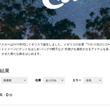
スターは1970年代にイギリスで誕生しました。イギリスの企業〝THE COBLES COMPA
ンドイメージにテントをはじめ バックや帽子など 外遊びを連想させるアイテムを多
ar〟がまた新たな旅をはじめます。
結果
在庫
カラー
新着順
ありのみ
全色
0
果
件