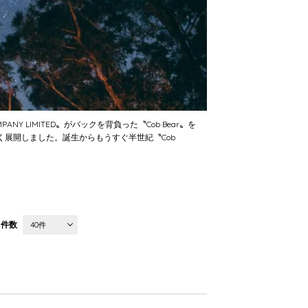
NY LIMITED〟がバックを背負った〝Cob Bear〟を
く展開しました。誕生からもうすぐ半世紀〝Cob
件数
40件