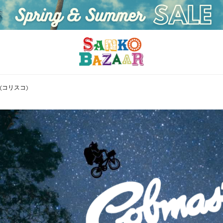
O(コリスコ)