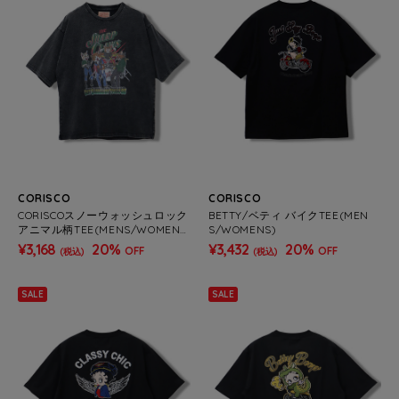
CORISCO
CORISCO
CORISCOスノーウォッシュロック
BETTY/ベティ バイクTEE(MEN
アニマル柄TEE(MENS/WOMEN
S/WOMENS)
S)
¥3,168
20%
¥3,432
20%
OFF
OFF
(税込)
(税込)
SALE
SALE