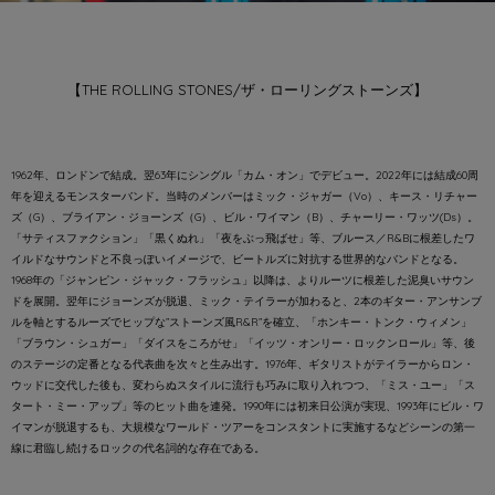
【THE ROLLING STONES/ザ・ローリングストーンズ】
1962年、ロンドンで結成。翌63年にシングル「カム・オン」でデビュー。2022年には結成60周
年を迎えるモンスターバンド。当時のメンバーはミック・ジャガー（Vo）、キース・リチャー
ズ（G）、ブライアン・ジョーンズ（G）、ビル・ワイマン（B）、チャーリー・ワッツ(Ds）。
「サティスファクション」「黒くぬれ」「夜をぶっ飛ばせ」等、ブルース／R&Bに根差したワ
イルドなサウンドと不良っぽいイメージで、ビートルズに対抗する世界的なバンドとなる。
1968年の「ジャンピン・ジャック・フラッシュ」以降は、よりルーツに根差した泥臭いサウン
ドを展開。翌年にジョーンズが脱退、ミック・テイラーが加わると、2本のギター・アンサンブ
ルを軸とするルーズでヒップな”ストーンズ風R&R”を確立、「ホンキー・トンク・ウィメン」
「ブラウン・シュガー」「ダイスをころがせ」「イッツ・オンリー・ロックンロール」等、後
のステージの定番となる代表曲を次々と生み出す。1976年、ギタリストがテイラーからロン・
ウッドに交代した後も、変わらぬスタイルに流行も巧みに取り入れつつ、「ミス・ユー」「ス
タート・ミー・アップ」等のヒット曲を連発。1990年には初来日公演が実現、1993年にビル・ワ
イマンが脱退するも、大規模なワールド・ツアーをコンスタントに実施するなどシーンの第一
線に君臨し続けるロックの代名詞的な存在である。