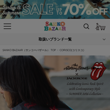
カ
取扱いブランド一覧
SANKO BAZAAR（サンコーバザール） TOP
CORISCO(コリスコ)