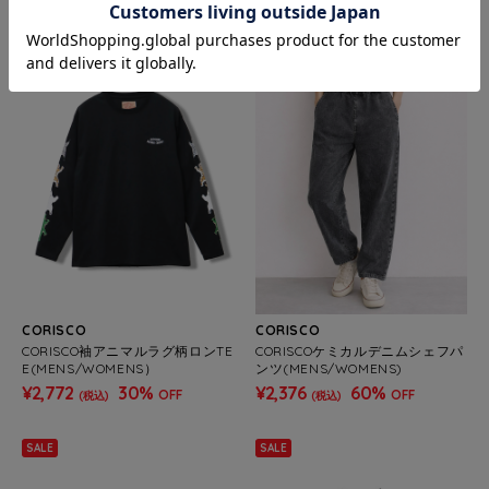
SALE
SALE
CORISCO
CORISCO
CORISCO袖アニマルラグ柄ロンTE
CORISCOケミカルデニムシェフパ
E(MENS/WOMENS）
ンツ(MENS/WOMENS)
¥2,772
30%
¥2,376
60%
OFF
OFF
(税込)
(税込)
SALE
SALE