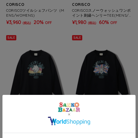
CORISCO
CORISCO
CORISCOツイルシェフパンツ（M
CORISCOスノーウォッシュワンポ
ENS/WOMENS)
イント刺繍ヘンリーTEE(MENS/
WOMENS)
¥3,960
20%
¥1,980
60%
OFF
OFF
(税込)
(税込)
SALE
SALE
CORISCO
CORISCO
CORISCOアニマルドイツカレッジ
CORISCOアニマルイギリスカレッ
ロンTEE(MENS/WOMENS)
ジロンTEE(MENS/WOMENS)
¥1,188
70%
¥1,188
70%
OFF
OFF
(税込)
(税込)