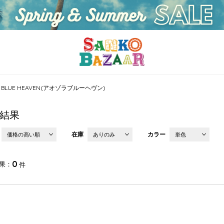
A BLUE HEAVEN(アオゾラブルーヘヴン)
結果
在庫
カラー
価格の高い順
ありのみ
単色
0
果
件