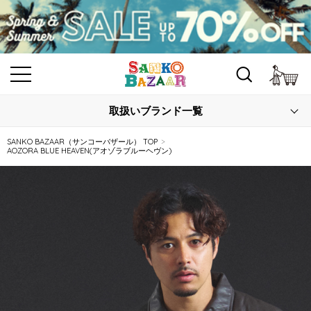
カ
取扱いブランド一覧
SANKO BAZAAR（サンコーバザール） TOP
AOZORA BLUE HEAVEN(アオゾラブルーヘヴン)