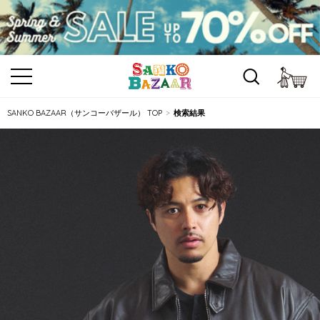
カ
SANKO BAZAAR（サンコーバザール） TOP
検索結果