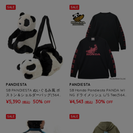
SALE
SALE
PANDIESTA
PANDIESTA
SB PANDIESTA ぬいぐるみ風 ボ
SB Honda Pandiesta PANDA WI
ストン＆ショルダーバッグ(5649
NG ドライメッシュ L/S Tee(5645
00)
11 MENS)
¥5,390
50%
¥4,543
30%
OFF
OFF
(税込)
(税込)
SALE
SALE