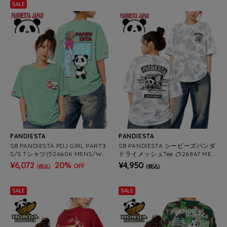
SALE
PANDIESTA
PANDIESTA
SB PANDIESTA PDJ GIRL PART3
SB PANDIESTA シービーズパンダ
S/S Tシャツ(526606 MENS/WO
ドライメッシュTee (526867 MEN
MENS）
S/WOMENS)
¥6,072
20%
¥4,950
OFF
(税込)
(税込)
SALE
SALE