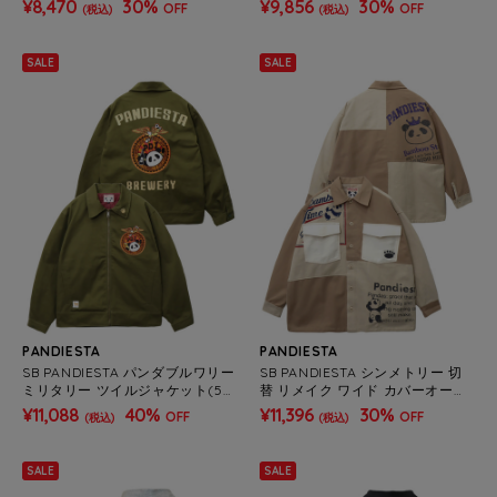
¥8,470
30%
¥9,856
30%
OFF
OFF
(税込)
(税込)
SALE
SALE
PANDIESTA
PANDIESTA
SB PANDIESTA パンダブルワリー
SB PANDIESTA シンメトリー 切
ミリタリー ツイルジャケット(59
替 リメイク ワイド カバーオール
5202 MENS)
セットアップ可能(595957 MEN
¥11,088
40%
¥11,396
30%
OFF
OFF
(税込)
(税込)
S/WOMENS)
SALE
SALE