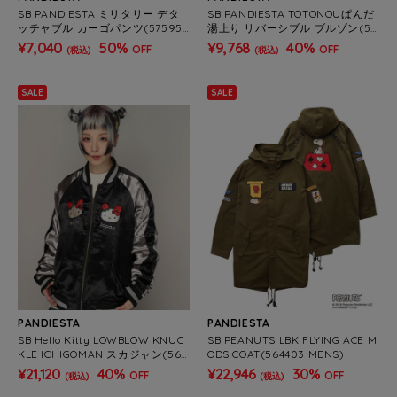
SB PANDIESTA ミリタリー デタ
SB PANDIESTA TOTONOUぱんだ
ッチャブル カーゴパンツ(575953
湯上り リバーシブル ブルゾン(57
MENS/WOMENS)
5202 MENS/WOMENS)
¥7,040
50%
¥9,768
40%
OFF
OFF
(税込)
(税込)
SALE
SALE
PANDIESTA
PANDIESTA
SB Hello Kitty LOWBLOW KNUC
SB PEANUTS LBK FLYING ACE M
KLE ICHIGOMAN スカジャン(564
ODS COAT(564403 MENS)
404 MENS)
¥21,120
40%
¥22,946
30%
OFF
OFF
(税込)
(税込)