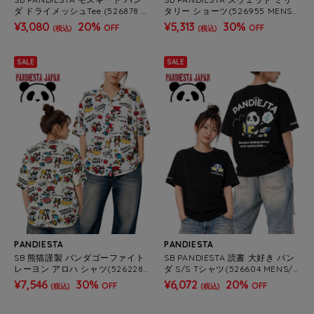
ダ ドライメッシュTee (526878 M
タリー ショーツ(526955 MENS/
ENS/WOMENS)
WOMENS）
¥3,080
20%
¥5,313
30%
OFF
OFF
(税込)
(税込)
SALE
SALE
PANDIESTA
PANDIESTA
SB 熊猫謹製 パンダゴーファイト
SB PANDIESTA 読書 大好き パン
レーヨン アロハ シャツ(526228
ダ S/S Tシャツ(526604 MENS/
MENS/WOMENS）
WOMENS）
¥7,546
30%
¥6,072
20%
OFF
OFF
(税込)
(税込)