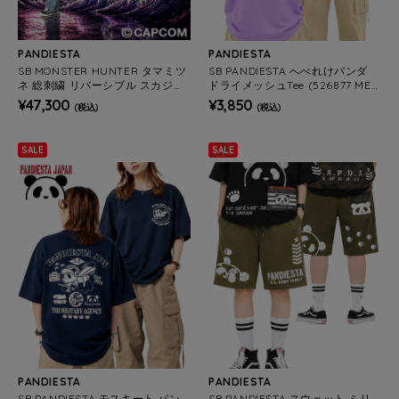
PANDIESTA
PANDIESTA
SB MONSTER HUNTER タマミツ
SB PANDIESTA へべれけパンダ
ネ 総刺繍 リバーシブル スカジャ
ドライメッシュTee (526877 MEN
ン 公式ライセンス(536351 MEN
S/WOMENS)
¥47,300
¥3,850
(税込)
(税込)
S/WOMENS)
SALE
SALE
PANDIESTA
PANDIESTA
SB PANDIESTA モスキート パン
SB PANDIESTA スウェット ミリ