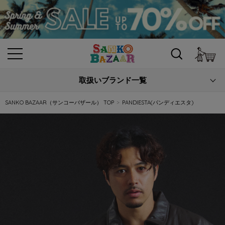
カ
取扱いブランド一覧
SANKO BAZAAR（サンコーバザール） TOP
PANDIESTA(パンディエスタ)