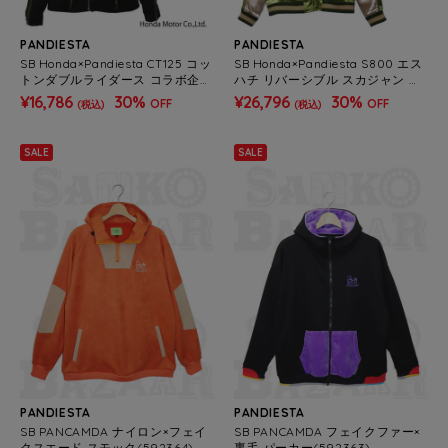
PANDIESTA
PANDIESTA
SB Honda×Pandiesta CT125 コッ
SB Honda×Pandiesta S800 エス
トンダブルライダース コラボ企画
ハチ リバーシブル スカジャン コ
(533513)
ラボ企画(533510B)
¥16,786
30%
¥26,796
30%
OFF
OFF
(税込)
(税込)
SALE
SALE
PANDIESTA
PANDIESTA
SB PANCAMDA ナイロン×フェイ
SB PANCAMDA フェイクファー×
クスエード スモック(592364)
裏毛 パーカー(592363)