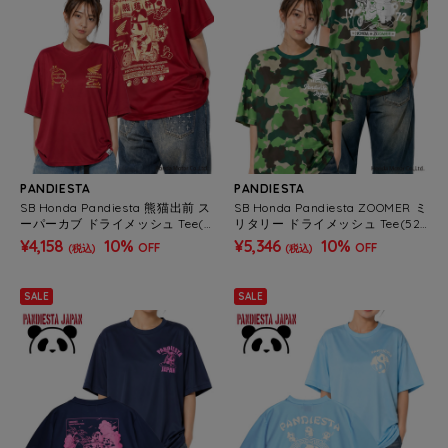
PANDIESTA
PANDIESTA
SB Honda Pandiesta 熊猫出前 ス
SB Honda Pandiesta ZOOMER ミ
ーパーカブ ドライメッシュ Tee(5
リタリー ドライメッシュ Tee(526
26504 MENS/WOMENS）
505 MENS/WOMENS）
¥4,158
10%
¥5,346
10%
OFF
OFF
(税込)
(税込)
SALE
SALE