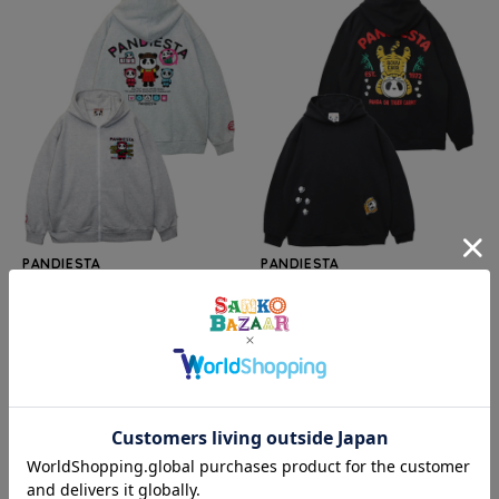
PANDIESTA
PANDIESTA
SB PANDIESTA サバイバル ゲー
SB PANDIESTA なりきり チベタ
ム パンダ フルジップ パーカー(5
ンタイガー ラグ パンダ プル パー
95560 MENS)
カー(595564 MENS)
¥9,240
30%
¥8,470
30%
OFF
OFF
(税込)
(税込)
SALE
SALE