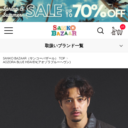
45
カ
取扱いブランド一覧
SANKO BAZAAR（サンコーバザール） TOP
AOZORA BLUE HEAVEN(アオゾラブルーヘヴン)