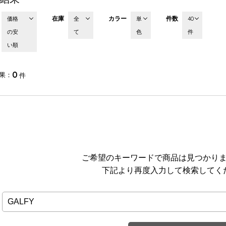
在庫
カラー
件数
価格
全
単
40
の安
て
色
件
い順
0
果
件
ご希望のキーワードで商品は見つかり
下記より再度入力して検索してく