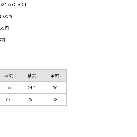
32655903001
綿100％
30円
不可
着丈
袖丈
肩幅
66
24.5
56
68
25.5
58