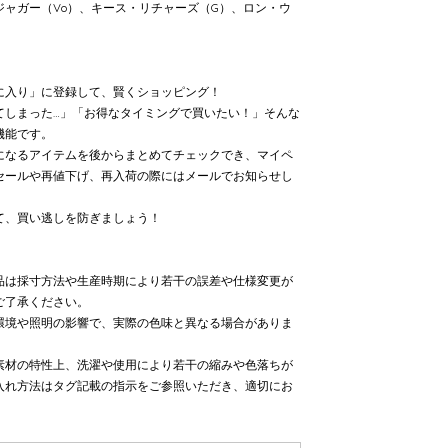
ャガー（Vo）、キース・リチャーズ（G）、ロン・ウ
に入り」に登録して、賢くショッピング！
てしまった…」「お得なタイミングで買いたい！」そんな
機能です。
になるアイテムを後からまとめてチェックでき、マイペ
セールや再値下げ、再入荷の際にはメールでお知らせし
て、買い逃しを防ぎましょう！
品は採寸方法や生産時期により若干の誤差や仕様変更が
ご了承ください。
環境や照明の影響で、実際の色味と異なる場合がありま
素材の特性上、洗濯や使用により若干の縮みや色落ちが
入れ方法はタグ記載の指示をご参照いただき、適切にお