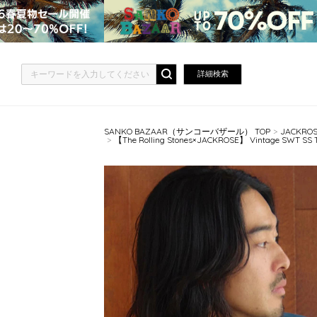
詳細検索
SANKO BAZAAR（サンコーバザール） TOP
JACKR
【The Rolling Stones×JACKROSE】 Vintage SWT SS 