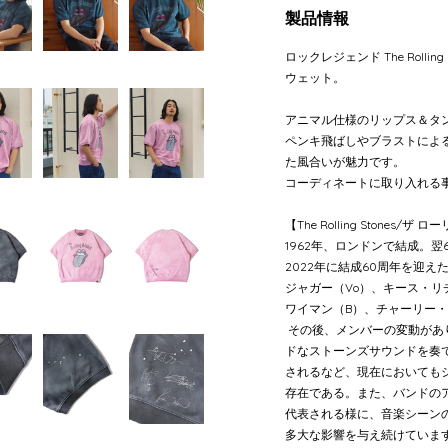
製品情報
ロックレジェンド The Rollin
ウェット。
アニマル仕様のリップス＆タ
ペンキ飛ばしやブラストによ
た風合いが魅力です。
コーディネートに取り入れる
【The Rolling Stones/
1962年、ロンドンで結成。
2022年に結成60周年を迎
ジャガー（Vo）、キース・リ
ワイマン（B）、チャーリー・
その後、メンバーの変動があ
ドなストーンズサウンドを奏で
されるなど、現在においても
存在である。また、バンドの
代表される様に、音楽シーン
多大な影響を与え続けていま