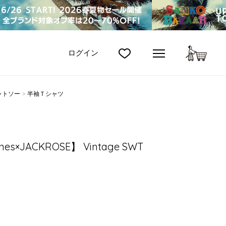
カート
ログイン
ットソー
半袖Ｔシャツ
tones×JACKROSE】 Vintage SWT