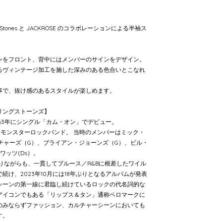
g Stones と JACKROSE のコラボレーションによる半袖ス
ンをフロント、背中にはメンバーのサインをデザイン。
るヴィンテージ加工を施した深みのある色合いとこなれ
事で、抜け感のあるスタイルが楽しめます。
ザ ローリングストーンズ】
翌63年にシングル「カム・オン」でデビュー。
えたモンスターロックバンド。 当時のメンバーはミック・
チャーズ（G）、ブライアン・ジョーンズ（G）、ビル・
ワッツ(Ds）。
りながらも、一貫してブルース／R&Bに根差したワイル
続け、2023年10月には18年ぶりとなるアルバムが発表
シーンの第一線に君臨し続けているロックの代名詞的な
アイコンでもある「リップス＆タン」通称ベロマークに
のみならずファッション、カルチャーシーンにおいても
す。